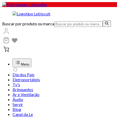
Buscar por produto ou marca
Menu
Dia dos Pais
Eletroportáteis
Tv's
Brinquedos
Ar e Ventilação
Áudio
Servir
Blog
Canal da Le