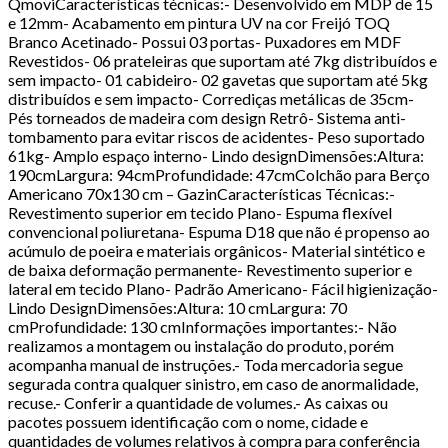
QmoviCaracterísticas técnicas:- Desenvolvido em MDP de 15
e 12mm- Acabamento em pintura UV na cor Freijó TOQ
Branco Acetinado- Possui 03 portas- Puxadores em MDF
Revestidos- 06 prateleiras que suportam até 7kg distribuídos e
sem impacto- 01 cabideiro- 02 gavetas que suportam até 5kg
distribuídos e sem impacto- Corrediças metálicas de 35cm-
Pés torneados de madeira com design Retrô- Sistema anti-
tombamento para evitar riscos de acidentes- Peso suportado
61kg- Amplo espaço interno- Lindo designDimensões:Altura:
190cmLargura: 94cmProfundidade: 47cmColchão para Berço
Americano 70x130 cm – GazinCaracterísticas Técnicas:-
Revestimento superior em tecido Plano- Espuma flexível
convencional poliuretana- Espuma D18 que não é propenso ao
acúmulo de poeira e materiais orgânicos- Material sintético e
de baixa deformação permanente- Revestimento superior e
lateral em tecido Plano- Padrão Americano- Fácil higienização-
Lindo DesignDimensões:Altura: 10 cmLargura: 70
cmProfundidade: 130 cmInformações importantes:- Não
realizamos a montagem ou instalação do produto, porém
acompanha manual de instruções.- Toda mercadoria segue
segurada contra qualquer sinistro, em caso de anormalidade,
recuse.- Conferir a quantidade de volumes.- As caixas ou
pacotes possuem identificação com o nome, cidade e
quantidades de volumes relativos à compra para conferência