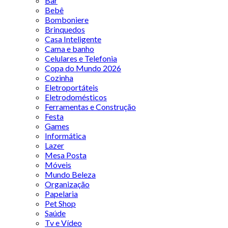
Bar
Bebê
Bomboniere
Brinquedos
Casa Inteligente
Cama e banho
Celulares e Telefonia
Copa do Mundo 2026
Cozinha
Eletroportáteis
Eletrodomésticos
Ferramentas e Construção
Festa
Games
Informática
Lazer
Mesa Posta
Móveis
Mundo Beleza
Organização
Papelaria
Pet Shop
Saúde
Tv e Vídeo