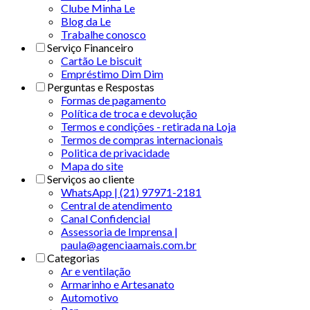
Clube Minha Le
Blog da Le
Trabalhe conosco
Serviço Financeiro
Cartão Le biscuit
Empréstimo Dim Dim
Perguntas e Respostas
Formas de pagamento
Política de troca e devolução
Termos e condições - retirada na Loja
Termos de compras internacionais
Politica de privacidade
Mapa do site
Serviços ao cliente
WhatsApp | (21) 97971-2181
Central de atendimento
Canal Confidencial
Assessoria de Imprensa |
paula@agenciaamais.com.br
Categorias
Ar e ventilação
Armarinho e Artesanato
Automotivo