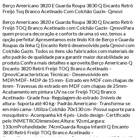
Berço Americano 3820 E Guarda Roupa 3830 Q Encanto Retrô
Freijó Toq Branco Acetinado Com Colchão Gazin- Qmovi
Berço Americano 3820 e Guarda Roupa 3830 Q Encanto Retrô
Freijó TOQ Branco Acetinado com Colchão Gazin- QmoviPara
quem procura decoração e conforto de uma só vez, temos a
opção perfeita! Apresentamos este lindo Kit de Berço e Guarda
Roupas da linha Q Encanto Retrô desenvolvido pela Qmovi com
Colchão Gazin. Todos os itens são fabricados com materiais de
alto padrão de qualidade para garantir maior durabilidade ao
produto.Confira mais detalhes e aproveite.Berço Americano Q
Encanto 3820 Retrô Freijó TOQ Branco Acetinado –
QmoviCaracterísticas Técnicas:- Desenvolvido em
MDP/MDF- MDP de 15 mm- Estrado em MDF com chapas de
6mm- Travessas do estrado em MDF com chapas de 25mm-
Acabamento em pintura UV na cor Freijó TOQ Branco
Acetinado- Grade fixa- Regulagem do estrado 3 níveis de
altura- Suporta até 40 kg- Padrão Americano- Transforma-se
em mini cama- Utiliza Colchão 70x130 cm- Possui suporte para
mosquiteiro- Acompanha kit 4 pés- Lindo design- Certificado
pelo INMETRODimensões:Altura: 92cmLargura:
133cmProfundidade: 74cmGuarda Roupa Infantil Q Encanto
3830 Retrô Freijó TOQ Branco Acetinado –