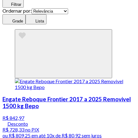
Filtrar
Ordernar por:
Grade
Lista
Engate Reboque Frontier 2017 a 2025 Removivel
1500 kg Bepo
R$ 842,97
Desconto
R$ 728,33
no PIX
ou
R$ 809,25
em até
10x de R$ 80,92 sem juros