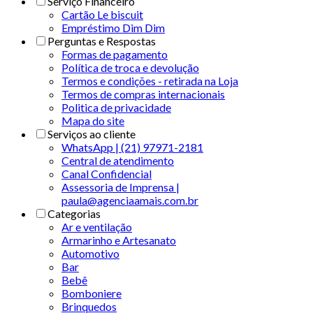
Serviço Financeiro
Cartão Le biscuit
Empréstimo Dim Dim
Perguntas e Respostas
Formas de pagamento
Política de troca e devolução
Termos e condições - retirada na Loja
Termos de compras internacionais
Politica de privacidade
Mapa do site
Serviços ao cliente
WhatsApp | (21) 97971-2181
Central de atendimento
Canal Confidencial
Assessoria de Imprensa |
paula@agenciaamais.com.br
Categorias
Ar e ventilação
Armarinho e Artesanato
Automotivo
Bar
Bebê
Bomboniere
Brinquedos