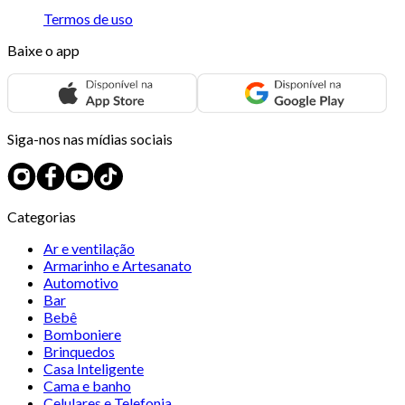
Termos de uso
Baixe o app
Siga-nos nas mídias sociais
Categorias
Ar e ventilação
Armarinho e Artesanato
Automotivo
Bar
Bebê
Bomboniere
Brinquedos
Casa Inteligente
Cama e banho
Celulares e Telefonia