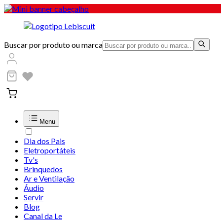
Buscar por produto ou marca
Menu
Dia dos Pais
Eletroportáteis
Tv's
Brinquedos
Ar e Ventilação
Áudio
Servir
Blog
Canal da Le