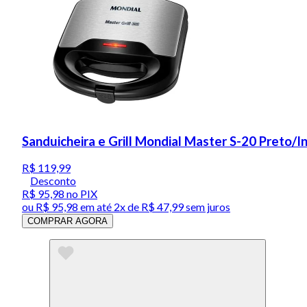
Sanduicheira e Grill Mondial Master S-20 Preto/
R$ 119,99
Desconto
R$ 95,98
no PIX
ou
R$ 95,98
em até
2x de R$ 47,99 sem juros
COMPRAR AGORA