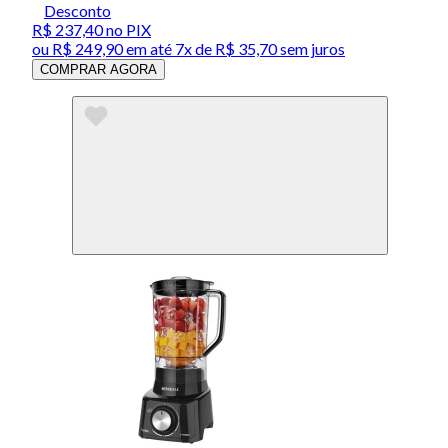
Desconto
R$ 237,40
no PIX
ou
R$ 249,90
em até
7x de R$ 35,70 sem juros
COMPRAR AGORA