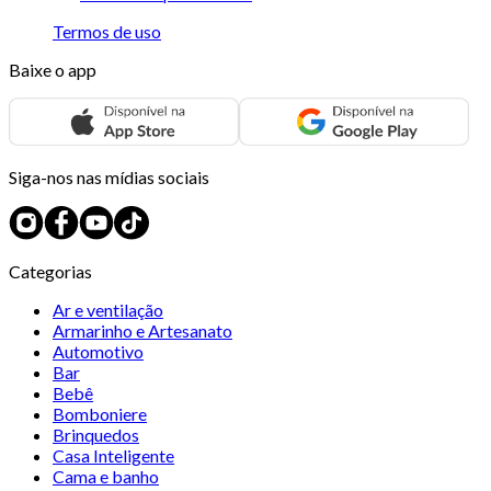
Termos de uso
Baixe o app
Siga-nos nas mídias sociais
Categorias
Ar e ventilação
Armarinho e Artesanato
Automotivo
Bar
Bebê
Bomboniere
Brinquedos
Casa Inteligente
Cama e banho