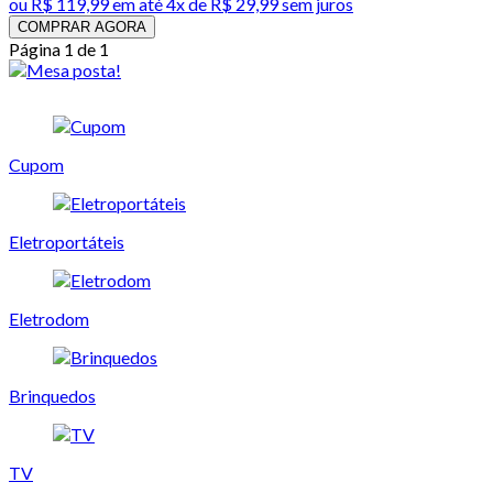
ou
R$ 119,99
em até
4x de R$ 29,99 sem juros
COMPRAR AGORA
Página 1 de 1
Cupom
Eletroportáteis
Eletrodom
Brinquedos
TV