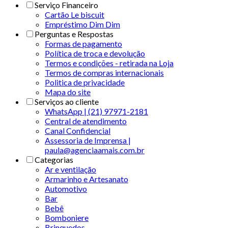
Serviço Financeiro
Cartão Le biscuit
Empréstimo Dim Dim
Perguntas e Respostas
Formas de pagamento
Política de troca e devolução
Termos e condições - retirada na Loja
Termos de compras internacionais
Politica de privacidade
Mapa do site
Serviços ao cliente
WhatsApp | (21) 97971-2181
Central de atendimento
Canal Confidencial
Assessoria de Imprensa |
paula@agenciaamais.com.br
Categorias
Ar e ventilação
Armarinho e Artesanato
Automotivo
Bar
Bebê
Bomboniere
Brinquedos