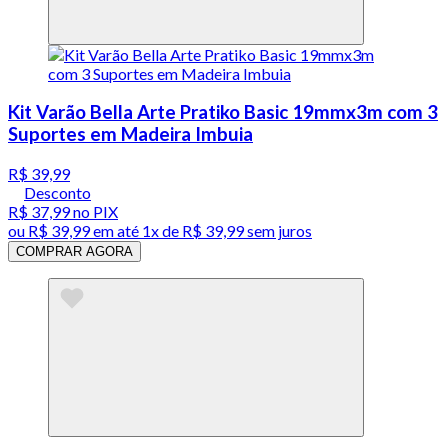
Kit Varão Bella Arte Pratiko Basic 19mmx3m com 3
Suportes em Madeira Imbuia
R$ 39,99
Desconto
R$ 37,99
no PIX
ou
R$ 39,99
em até 1x de
R$ 39,99
sem juros
COMPRAR AGORA