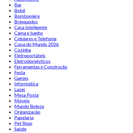
Bar
Bebê
Bomboniere
Brinquedos
Casa Inteligente
Cama e banho
Celulares e Telefonia
Copa do Mundo 2026
Cozinha
Eletroportáteis
Eletrodomésticos
Ferramentas e Construção
Festa
Games
Informática
Lazer
Mesa Posta
Móveis
Mundo Beleza
Organização
Papelaria
Pet Shop
Saúde