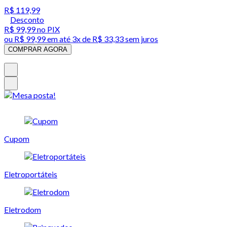
R$ 119,99
Desconto
R$ 99,99
no PIX
ou
R$ 99,99
em até
3x de R$ 33,33 sem juros
COMPRAR AGORA
Cupom
Eletroportáteis
Eletrodom