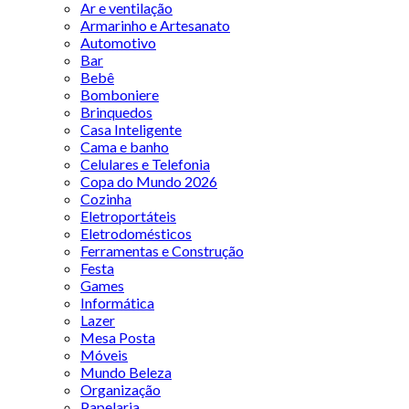
Ar e ventilação
Armarinho e Artesanato
Automotivo
Bar
Bebê
Bomboniere
Brinquedos
Casa Inteligente
Cama e banho
Celulares e Telefonia
Copa do Mundo 2026
Cozinha
Eletroportáteis
Eletrodomésticos
Ferramentas e Construção
Festa
Games
Informática
Lazer
Mesa Posta
Móveis
Mundo Beleza
Organização
Papelaria