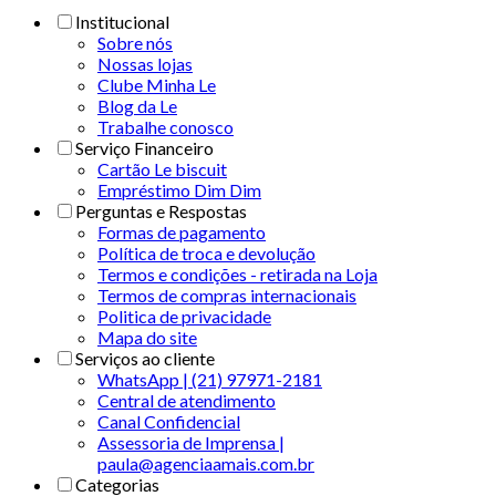
Institucional
Sobre nós
Nossas lojas
Clube Minha Le
Blog da Le
Trabalhe conosco
Serviço Financeiro
Cartão Le biscuit
Empréstimo Dim Dim
Perguntas e Respostas
Formas de pagamento
Política de troca e devolução
Termos e condições - retirada na Loja
Termos de compras internacionais
Politica de privacidade
Mapa do site
Serviços ao cliente
WhatsApp | (21) 97971-2181
Central de atendimento
Canal Confidencial
Assessoria de Imprensa |
paula@agenciaamais.com.br
Categorias