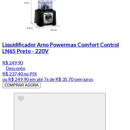
Liquidificador Arno Powermax Comfort Control
LN65 Preto - 220V
R$ 249,90
Desconto
R$ 237,40
no PIX
ou
R$ 249,90
em até
7x de R$ 35,70 sem juros
COMPRAR AGORA