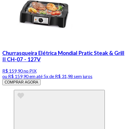
Churrasqueira Elétrica Mondial Pratic Steak & Grill
II CH-07 - 127V
R$ 159,90
no PIX
ou
R$ 159,90
em até
5x de R$ 31,98 sem juros
COMPRAR AGORA