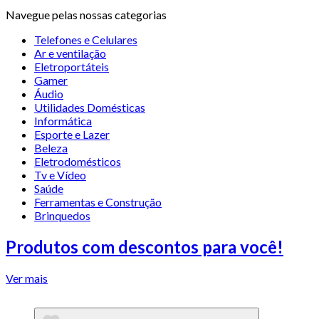
Navegue pelas nossas categorias
Telefones e Celulares
Ar e ventilação
Eletroportáteis
Gamer
Áudio
Utilidades Domésticas
Informática
Esporte e Lazer
Beleza
Eletrodomésticos
Tv e Vídeo
Saúde
Ferramentas e Construção
Brinquedos
Produtos com descontos para você!
Ver mais