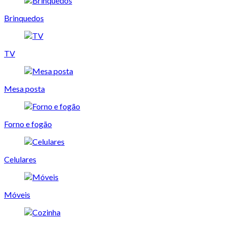
Brinquedos
TV
Mesa posta
Forno e fogão
Celulares
Móveis