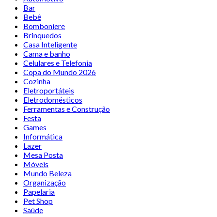
Bar
Bebê
Bomboniere
Brinquedos
Casa Inteligente
Cama e banho
Celulares e Telefonia
Copa do Mundo 2026
Cozinha
Eletroportáteis
Eletrodomésticos
Ferramentas e Construção
Festa
Games
Informática
Lazer
Mesa Posta
Móveis
Mundo Beleza
Organização
Papelaria
Pet Shop
Saúde