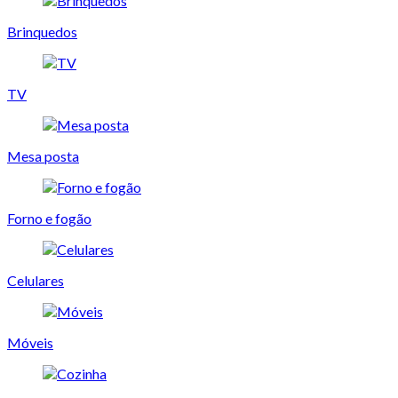
Brinquedos
TV
Mesa posta
Forno e fogão
Celulares
Móveis