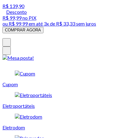
R$ 139,90
Desconto
R$ 99,99
no PIX
ou
R$ 99,99
em até
3x de R$ 33,33 sem juros
COMPRAR AGORA
Cupom
Eletroportáteis
Eletrodom