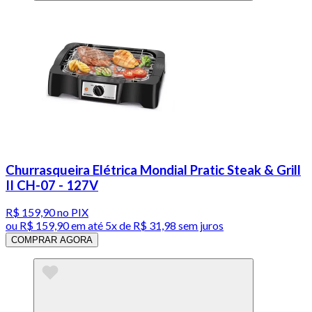
Churrasqueira Elétrica Mondial Pratic Steak & Grill
II CH-07 - 127V
R$ 159,90
no PIX
ou
R$ 159,90
em até
5x de R$ 31,98 sem juros
COMPRAR AGORA