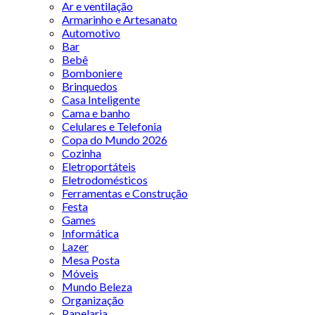
Ar e ventilação
Armarinho e Artesanato
Automotivo
Bar
Bebê
Bomboniere
Brinquedos
Casa Inteligente
Cama e banho
Celulares e Telefonia
Copa do Mundo 2026
Cozinha
Eletroportáteis
Eletrodomésticos
Ferramentas e Construção
Festa
Games
Informática
Lazer
Mesa Posta
Móveis
Mundo Beleza
Organização
Papelaria