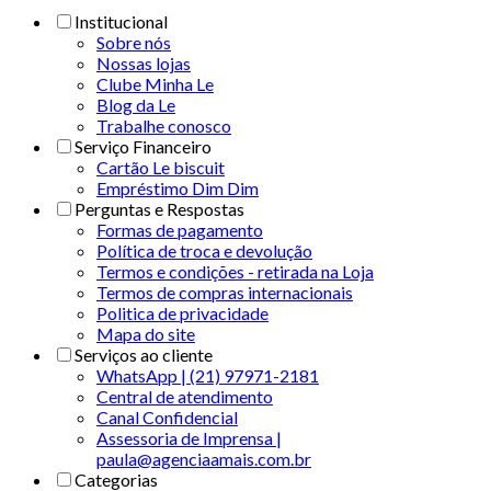
Institucional
Sobre nós
Nossas lojas
Clube Minha Le
Blog da Le
Trabalhe conosco
Serviço Financeiro
Cartão Le biscuit
Empréstimo Dim Dim
Perguntas e Respostas
Formas de pagamento
Política de troca e devolução
Termos e condições - retirada na Loja
Termos de compras internacionais
Politica de privacidade
Mapa do site
Serviços ao cliente
WhatsApp | (21) 97971-2181
Central de atendimento
Canal Confidencial
Assessoria de Imprensa |
paula@agenciaamais.com.br
Categorias