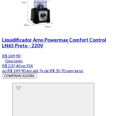
Liquidificador Arno Powermax Comfort Control
LN65 Preto - 220V
R$ 249,90
Desconto
R$ 237,40
no PIX
ou
R$ 249,90
em até
7x de R$ 35,70 sem juros
COMPRAR AGORA