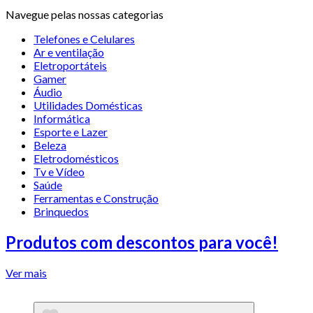
Navegue pelas nossas categorias
Telefones e Celulares
Ar e ventilação
Eletroportáteis
Gamer
Áudio
Utilidades Domésticas
Informática
Esporte e Lazer
Beleza
Eletrodomésticos
Tv e Vídeo
Saúde
Ferramentas e Construção
Brinquedos
Produtos com descontos para você!
Ver mais