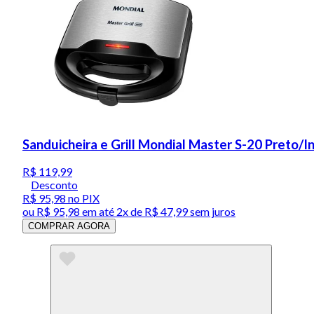
Sanduicheira e Grill Mondial Master S-20 Preto/
R$ 119,99
Desconto
R$ 95,98
no PIX
ou
R$ 95,98
em até
2x de R$ 47,99 sem juros
COMPRAR AGORA