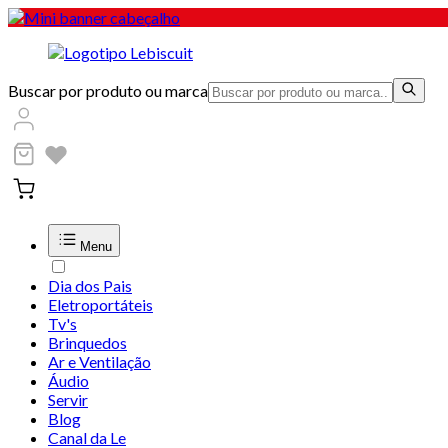
Buscar por produto ou marca
Menu
Dia dos Pais
Eletroportáteis
Tv's
Brinquedos
Ar e Ventilação
Áudio
Servir
Blog
Canal da Le