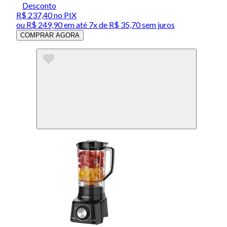
Desconto
R$ 237,40
no PIX
ou
R$ 249,90
em até
7x de R$ 35,70 sem juros
COMPRAR AGORA