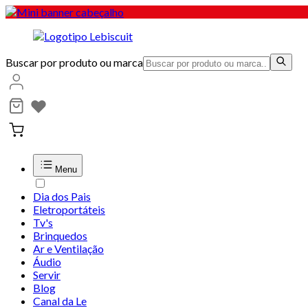
Buscar por produto ou marca
Menu
Dia dos Pais
Eletroportáteis
Tv's
Brinquedos
Ar e Ventilação
Áudio
Servir
Blog
Canal da Le