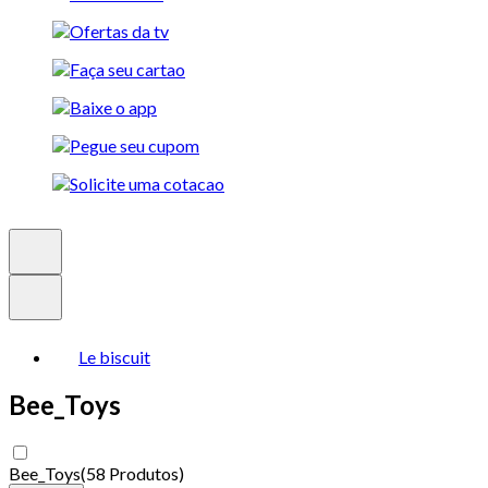
Le biscuit
Bee_Toys
Bee_Toys
(
58 Produtos
)