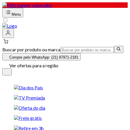
Menu
Buscar por produto ou marca
Compre pelo WhatsApp: (21) 97971-2181
Ver ofertas para a região