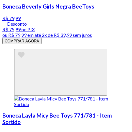
Boneca Beverly Girls Negra BeeToys
R$ 79,99
Desconto
R$ 75,99
no PIX
ou
R$ 79,99
em até
2x de R$ 39,99 sem juros
COMPRAR AGORA
Boneca Layla Micy Bee Toys 771/781 - Item
Sortido