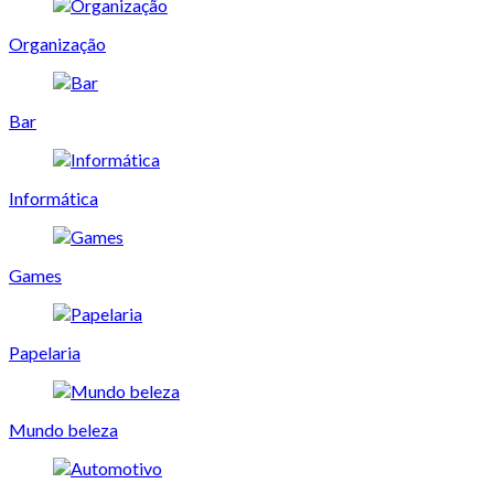
Organização
Bar
Informática
Games
Papelaria
Mundo beleza