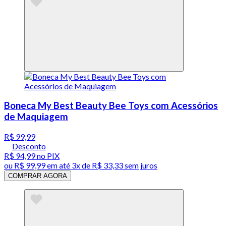
Boneca My Best Beauty Bee Toys com Acessórios
de Maquiagem
R$ 99,99
Desconto
R$ 94,99
no PIX
ou
R$ 99,99
em até
3x de R$ 33,33 sem juros
COMPRAR AGORA