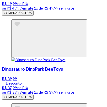
R$ 49,99
no PIX
ou
R$ 49,99
em até 1x de
R$ 49,99
sem juros
COMPRAR AGORA
Dinossauro DinoPark BeeToys
R$ 39,99
Desconto
R$ 37,99
no PIX
ou
R$ 39,99
em até 1x de
R$ 39,99
sem juros
COMPRAR AGORA