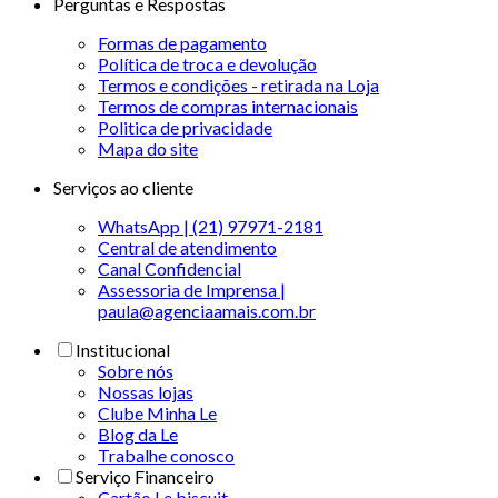
Perguntas e Respostas
Formas de pagamento
Política de troca e devolução
Termos e condições - retirada na Loja
Termos de compras internacionais
Politica de privacidade
Mapa do site
Serviços ao cliente
WhatsApp | (21) 97971-2181
Central de atendimento
Canal Confidencial
Assessoria de Imprensa |
paula@agenciaamais.com.br
Institucional
Sobre nós
Nossas lojas
Clube Minha Le
Blog da Le
Trabalhe conosco
Serviço Financeiro
Cartão Le biscuit