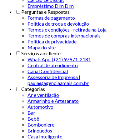
Empréstimo Dim Dim
Perguntas e Respostas
Formas de pagamento
Política de troca e devolução
Termos e condições - retirada na Loja
Termos de compras internacionais
Politica de privacidade
Mapa do site
Serviços ao cliente
WhatsApp | (21) 97971-2181
Central de atendimento
Canal Confidencial
Assessoria de Imprensa |
paula@agenciaamais.com.br
Categorias
Ar e ventilação
Armarinho e Artesanato
Automotivo
Bar
Bebê
Bomboniere
Brinquedos
Casa Inteligente