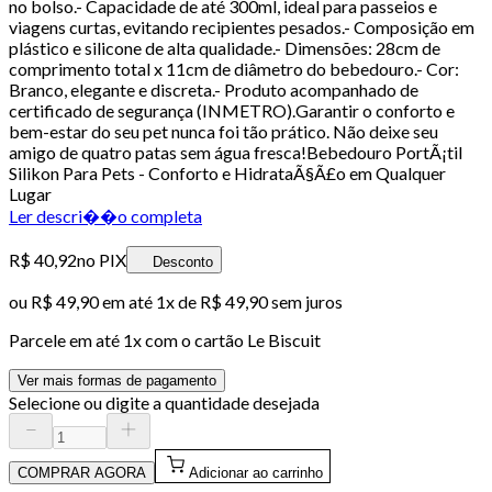
no bolso.- Capacidade de até 300ml, ideal para passeios e
viagens curtas, evitando recipientes pesados.- Composição em
plástico e silicone de alta qualidade.- Dimensões: 28cm de
comprimento total x 11cm de diâmetro do bebedouro.- Cor:
Branco, elegante e discreta.- Produto acompanhado de
certificado de segurança (INMETRO).Garantir o conforto e
bem-estar do seu pet nunca foi tão prático. Não deixe seu
amigo de quatro patas sem água fresca!Bebedouro PortÃ¡til
Silikon Para Pets - Conforto e HidrataÃ§Ã£o em Qualquer
Lugar
Ler descri��o completa
R$ 40,92
no PIX
Desconto
ou
R$ 49,90
em até 1x de
R$ 49,90
sem juros
Parcele em até
1
x com o cartão
Le Biscuit
Ver mais formas de pagamento
Selecione ou digite a quantidade desejada
COMPRAR AGORA
Adicionar ao carrinho