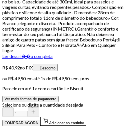
no bolso.- Capacidade de até 300ml, ideal para passeios e
viagens curtas, evitando recipientes pesados.- Composição em
plástico e silicone de alta qualidade.- Dimensões: 28cm de
comprimento total x 11cm de diâmetro do bebedouro.- Cor:
Branco, elegante e discreta.- Produto acompanhado de
certificado de segurança (INMETRO).Garantir o conforto e
bem-estar do seu pet nunca foi tão prático. Não deixe seu
amigo de quatro patas sem água fresca!Bebedouro PortÃ¡til
Silikon Para Pets - Conforto e HidrataÃ§Ã£o em Qualquer
Lugar
Ler descri��o completa
R$ 40,92
no PIX
Desconto
ou
R$ 49,90
em até 1x de
R$ 49,90
sem juros
Parcele em até
1
x com o cartão
Le Biscuit
Ver mais formas de pagamento
Selecione ou digite a quantidade desejada
COMPRAR AGORA
Adicionar ao carrinho