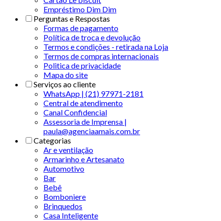
Empréstimo Dim Dim
Perguntas e Respostas
Formas de pagamento
Política de troca e devolução
Termos e condições - retirada na Loja
Termos de compras internacionais
Politica de privacidade
Mapa do site
Serviços ao cliente
WhatsApp | (21) 97971-2181
Central de atendimento
Canal Confidencial
Assessoria de Imprensa |
paula@agenciaamais.com.br
Categorias
Ar e ventilação
Armarinho e Artesanato
Automotivo
Bar
Bebê
Bomboniere
Brinquedos
Casa Inteligente