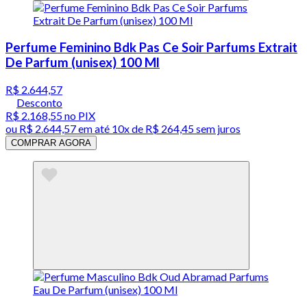
Perfume Feminino Bdk Pas Ce Soir Parfums Extrait
De Parfum (unisex) 100 Ml
R$ 2.644,57
Desconto
R$ 2.168,55
no PIX
ou
R$ 2.644,57
em até
10x de R$ 264,45 sem juros
COMPRAR AGORA