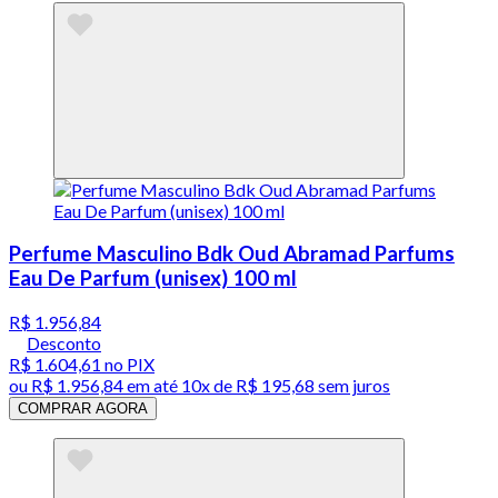
Perfume Masculino Bdk Oud Abramad Parfums
Eau De Parfum (unisex) 100 ml
R$ 1.956,84
Desconto
R$ 1.604,61
no PIX
ou
R$ 1.956,84
em até
10x de R$ 195,68 sem juros
COMPRAR AGORA