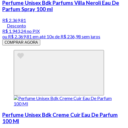
Perfume Unisex Bdk Parfums Villa Neroli Eau De
Parfum Spray 100 ml
R$ 2.369,81
Desconto
R$ 1.943,24
no PIX
ou
R$ 2.369,81
em até
10x de R$ 236,98 sem juros
COMPRAR AGORA
Perfume Unisex Bdk Creme Cuir Eau De Parfum
100 Ml