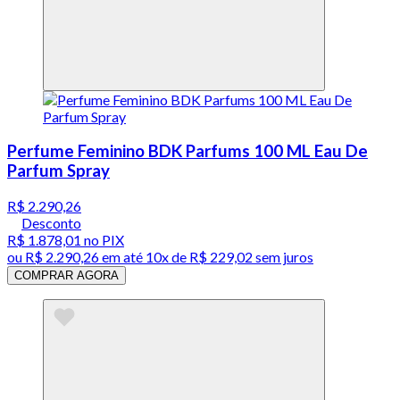
Perfume Feminino BDK Parfums 100 ML Eau De
Parfum Spray
R$ 2.290,26
Desconto
R$ 1.878,01
no PIX
ou
R$ 2.290,26
em até
10x de R$ 229,02 sem juros
COMPRAR AGORA