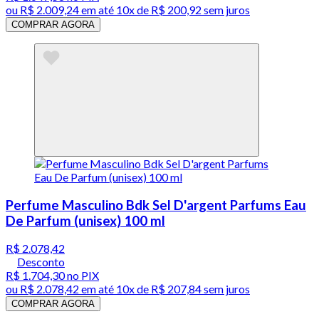
ou
R$ 2.009,24
em até
10x de R$ 200,92 sem juros
COMPRAR AGORA
Perfume Masculino Bdk Sel D'argent Parfums Eau
De Parfum (unisex) 100 ml
R$ 2.078,42
Desconto
R$ 1.704,30
no PIX
ou
R$ 2.078,42
em até
10x de R$ 207,84 sem juros
COMPRAR AGORA