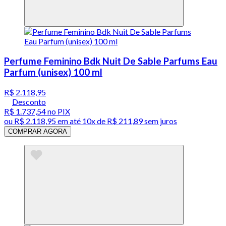
Perfume Feminino Bdk Nuit De Sable Parfums Eau
Parfum (unisex) 100 ml
R$ 2.118,95
Desconto
R$ 1.737,54
no PIX
ou
R$ 2.118,95
em até
10x de R$ 211,89 sem juros
COMPRAR AGORA