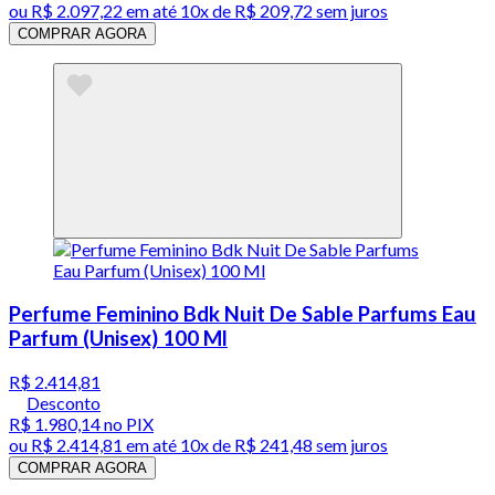
ou
R$ 2.097,22
em até
10x de R$ 209,72 sem juros
COMPRAR AGORA
Perfume Feminino Bdk Nuit De Sable Parfums Eau
Parfum (Unisex) 100 Ml
R$ 2.414,81
Desconto
R$ 1.980,14
no PIX
ou
R$ 2.414,81
em até
10x de R$ 241,48 sem juros
COMPRAR AGORA