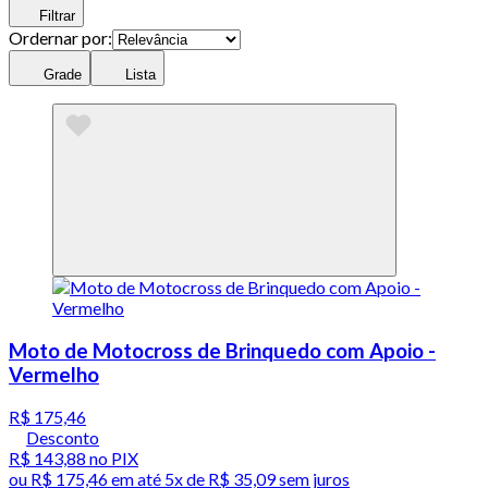
Filtrar
Ordernar por:
Grade
Lista
Moto de Motocross de Brinquedo com Apoio -
Vermelho
R$ 175,46
Desconto
R$ 143,88
no PIX
ou
R$ 175,46
em até
5x de R$ 35,09 sem juros