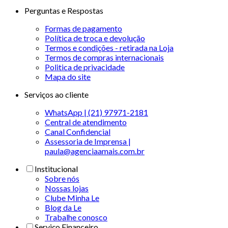
Perguntas e Respostas
Formas de pagamento
Política de troca e devolução
Termos e condições - retirada na Loja
Termos de compras internacionais
Politica de privacidade
Mapa do site
Serviços ao cliente
WhatsApp | (21) 97971-2181
Central de atendimento
Canal Confidencial
Assessoria de Imprensa |
paula@agenciaamais.com.br
Institucional
Sobre nós
Nossas lojas
Clube Minha Le
Blog da Le
Trabalhe conosco
Serviço Financeiro