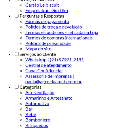
Cartão Le biscuit
Empréstimo Dim Dim
Perguntas e Respostas
Formas de pagamento
Política de troca e devolução
Termos e condições - retirada na Loja
Termos de compras internacionais
Politica de privacidade
Mapa do site
Serviços ao cliente
WhatsApp | (21) 97971-2181
Central de atendimento
Canal Confidencial
Assessoria de Imprensa |
paula@agenciaamais.com.br
Categorias
Ar e ventilação
Armarinho e Artesanato
Automotivo
Bar
Bebê
Bomboniere
Brinquedos