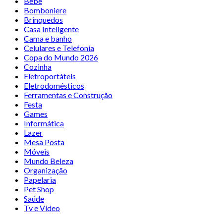
Bebê
Bomboniere
Brinquedos
Casa Inteligente
Cama e banho
Celulares e Telefonia
Copa do Mundo 2026
Cozinha
Eletroportáteis
Eletrodomésticos
Ferramentas e Construção
Festa
Games
Informática
Lazer
Mesa Posta
Móveis
Mundo Beleza
Organização
Papelaria
Pet Shop
Saúde
Tv e Vídeo