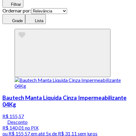
Filtrar
Ordernar por:
Grade
Lista
Bautech Manta Liquida Cinza Impermeabilizante
04Kg
R$ 155,57
Desconto
R$ 140,01
no PIX
ou
R$ 155,57
em até
5x de R$ 31,11 sem juros