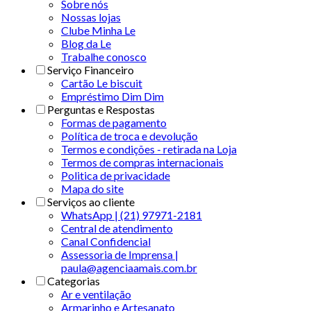
Sobre nós
Nossas lojas
Clube Minha Le
Blog da Le
Trabalhe conosco
Serviço Financeiro
Cartão Le biscuit
Empréstimo Dim Dim
Perguntas e Respostas
Formas de pagamento
Política de troca e devolução
Termos e condições - retirada na Loja
Termos de compras internacionais
Politica de privacidade
Mapa do site
Serviços ao cliente
WhatsApp | (21) 97971-2181
Central de atendimento
Canal Confidencial
Assessoria de Imprensa |
paula@agenciaamais.com.br
Categorias
Ar e ventilação
Armarinho e Artesanato