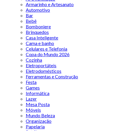
Armarinho e Artesanato
Automotivo
Bar
Bebê
Bomboniere
Brinquedos
Casa Inteligente
Cama e banho
Celulares e Telefonia
Copa do Mundo 2026
Cozinha
Eletroportáteis
Eletrodomésticos
Ferramentas e Construção
Festa
Games
Informática
Lazer
Mesa Posta
Móveis
Mundo Beleza
Organização
Papelaria