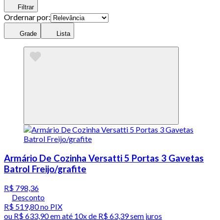
Filtrar
Ordernar por:
Grade
Lista
Armário De Cozinha Versatti 5 Portas 3 Gavetas
Batrol Freijo/grafite
R$ 798,36
Desconto
R$ 519,80
no PIX
ou
R$ 633,90
em até
10x de R$ 63,39 sem juros