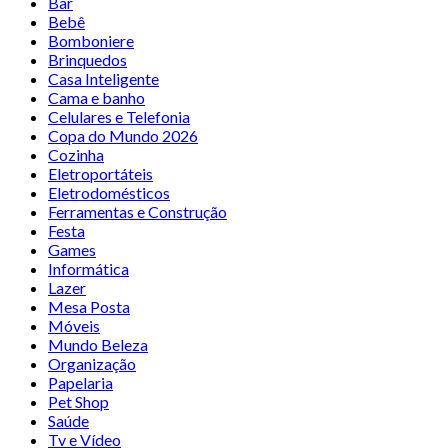
Bar
Bebê
Bomboniere
Brinquedos
Casa Inteligente
Cama e banho
Celulares e Telefonia
Copa do Mundo 2026
Cozinha
Eletroportáteis
Eletrodomésticos
Ferramentas e Construção
Festa
Games
Informática
Lazer
Mesa Posta
Móveis
Mundo Beleza
Organização
Papelaria
Pet Shop
Saúde
Tv e Vídeo