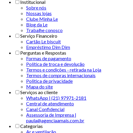
Institucional
Sobre nós
Nossas lojas
Clube Minha Le
Blog da Le
Trabalhe conosco
Serviço Financeiro
Cartão Le biscuit
Empréstimo Dim Dim
Perguntas e Respostas
Formas de pagamento
Política de troca e devolução
Termos e condições - retirada na Loja
Termos de compras internacionais
Politica de privacidade
Mapa do site
Serviços ao cliente
WhatsApp | (21) 97971-2181
Central de atendimento
Canal Confidencial
Assessoria de Imprensa |
paula@agenciaamais.com.br
Categorias
Ar e ventilação