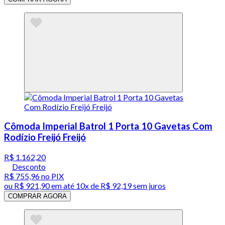
Cômoda Imperial Batrol 1 Porta 10 Gavetas Com
Rodízio Freijó Freijó
R$ 1.162,20
Desconto
R$ 755,96
no PIX
ou
R$ 921,90
em até
10x de R$ 92,19 sem juros
COMPRAR AGORA