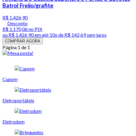
Batrol Freijo/grafite
R$ 1.426,90
Desconto
R$ 1.170,06
no PIX
ou
R$ 1.426,90
em até
10x de R$ 142,69 sem juros
COMPRAR AGORA
Página 1 de 1
Cupom
Eletroportáteis
Eletrodom