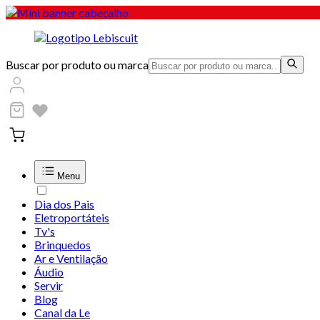
Buscar por produto ou marca
Menu
Dia dos Pais
Eletroportáteis
Tv's
Brinquedos
Ar e Ventilação
Áudio
Servir
Blog
Canal da Le