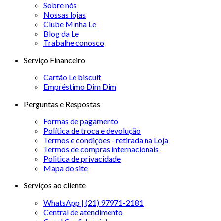
Sobre nós
Nossas lojas
Clube Minha Le
Blog da Le
Trabalhe conosco
Serviço Financeiro
Cartão Le biscuit
Empréstimo Dim Dim
Perguntas e Respostas
Formas de pagamento
Política de troca e devolução
Termos e condições - retirada na Loja
Termos de compras internacionais
Politica de privacidade
Mapa do site
Serviços ao cliente
WhatsApp | (21) 97971-2181
Central de atendimento