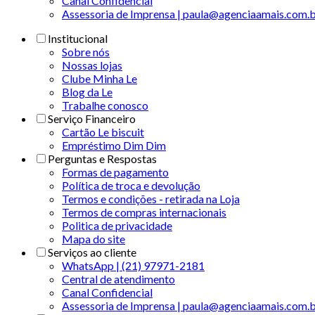
Canal Confidencial
Assessoria de Imprensa | paula@agenciaamais.com.
Institucional
Sobre nós
Nossas lojas
Clube Minha Le
Blog da Le
Trabalhe conosco
Serviço Financeiro
Cartão Le biscuit
Empréstimo Dim Dim
Perguntas e Respostas
Formas de pagamento
Política de troca e devolução
Termos e condições - retirada na Loja
Termos de compras internacionais
Politica de privacidade
Mapa do site
Serviços ao cliente
WhatsApp | (21) 97971-2181
Central de atendimento
Canal Confidencial
Assessoria de Imprensa | paula@agenciaamais.com.