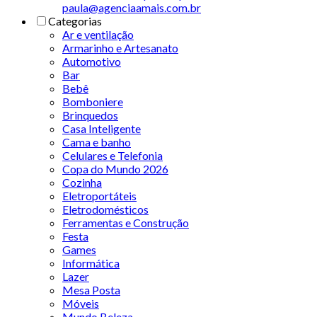
paula@agenciaamais.com.br
Categorias
Ar e ventilação
Armarinho e Artesanato
Automotivo
Bar
Bebê
Bomboniere
Brinquedos
Casa Inteligente
Cama e banho
Celulares e Telefonia
Copa do Mundo 2026
Cozinha
Eletroportáteis
Eletrodomésticos
Ferramentas e Construção
Festa
Games
Informática
Lazer
Mesa Posta
Móveis
Mundo Beleza