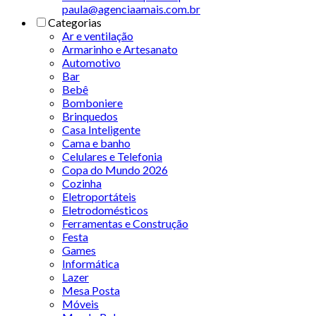
paula@agenciaamais.com.br
Categorias
Ar e ventilação
Armarinho e Artesanato
Automotivo
Bar
Bebê
Bomboniere
Brinquedos
Casa Inteligente
Cama e banho
Celulares e Telefonia
Copa do Mundo 2026
Cozinha
Eletroportáteis
Eletrodomésticos
Ferramentas e Construção
Festa
Games
Informática
Lazer
Mesa Posta
Móveis