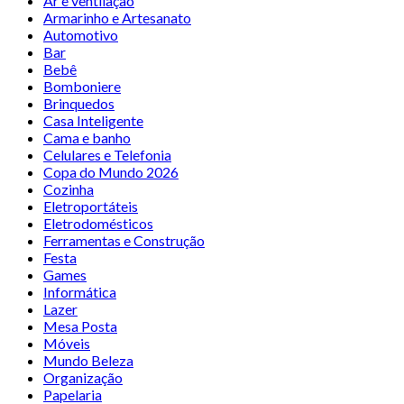
Ar e ventilação
Armarinho e Artesanato
Automotivo
Bar
Bebê
Bomboniere
Brinquedos
Casa Inteligente
Cama e banho
Celulares e Telefonia
Copa do Mundo 2026
Cozinha
Eletroportáteis
Eletrodomésticos
Ferramentas e Construção
Festa
Games
Informática
Lazer
Mesa Posta
Móveis
Mundo Beleza
Organização
Papelaria