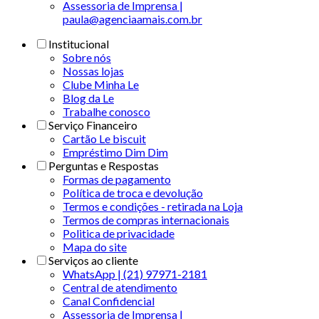
Assessoria de Imprensa |
paula@agenciaamais.com.br
Institucional
Sobre nós
Nossas lojas
Clube Minha Le
Blog da Le
Trabalhe conosco
Serviço Financeiro
Cartão Le biscuit
Empréstimo Dim Dim
Perguntas e Respostas
Formas de pagamento
Política de troca e devolução
Termos e condições - retirada na Loja
Termos de compras internacionais
Politica de privacidade
Mapa do site
Serviços ao cliente
WhatsApp | (21) 97971-2181
Central de atendimento
Canal Confidencial
Assessoria de Imprensa |