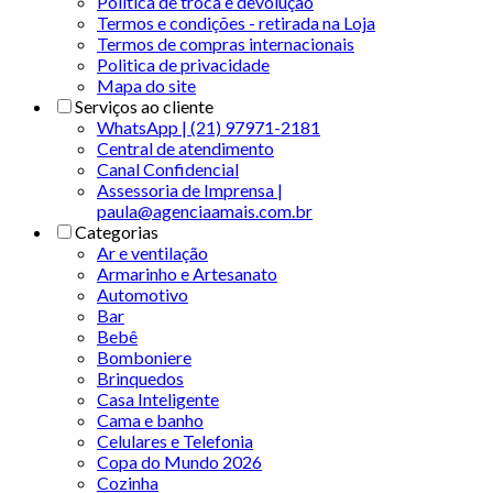
Política de troca e devolução
Termos e condições - retirada na Loja
Termos de compras internacionais
Politica de privacidade
Mapa do site
Serviços ao cliente
WhatsApp | (21) 97971-2181
Central de atendimento
Canal Confidencial
Assessoria de Imprensa |
paula@agenciaamais.com.br
Categorias
Ar e ventilação
Armarinho e Artesanato
Automotivo
Bar
Bebê
Bomboniere
Brinquedos
Casa Inteligente
Cama e banho
Celulares e Telefonia
Copa do Mundo 2026
Cozinha