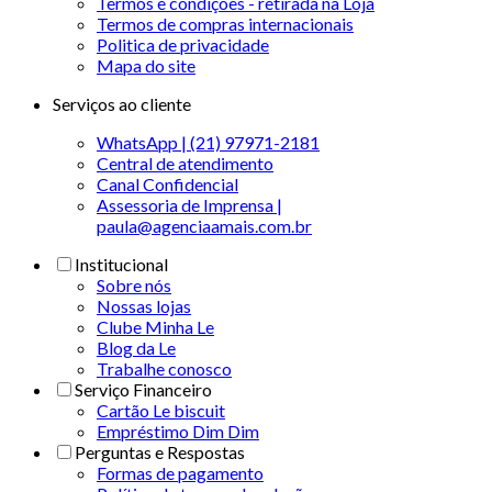
Termos e condições - retirada na Loja
Termos de compras internacionais
Politica de privacidade
Mapa do site
Serviços ao cliente
WhatsApp | (21) 97971-2181
Central de atendimento
Canal Confidencial
Assessoria de Imprensa |
paula@agenciaamais.com.br
Institucional
Sobre nós
Nossas lojas
Clube Minha Le
Blog da Le
Trabalhe conosco
Serviço Financeiro
Cartão Le biscuit
Empréstimo Dim Dim
Perguntas e Respostas
Formas de pagamento