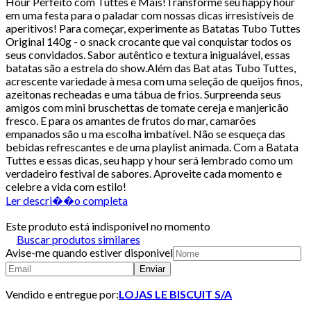
Hour Perfeito com Tuttes e Mais!Transforme seu happy hour
em uma festa para o paladar com nossas dicas irresistíveis de
aperitivos! Para começar, experimente as Batatas Tubo Tuttes
Original 140g - o snack crocante que vai conquistar todos os
seus convidados. Sabor autêntico e textura inigualável, essas
batatas são a estrela do show.Além das Bat atas Tubo Tuttes,
acrescente variedade à mesa com uma seleção de queijos finos,
azeitonas recheadas e uma tábua de frios. Surpreenda seus
amigos com mini bruschettas de tomate cereja e manjericão
fresco. E para os amantes de frutos do mar, camarões
empanados são u ma escolha imbatível. Não se esqueça das
bebidas refrescantes e de uma playlist animada. Com a Batata
Tuttes e essas dicas, seu happ y hour será lembrado como um
verdadeiro festival de sabores. Aproveite cada momento e
celebre a vida com estilo!
Ler descri��o completa
Este produto está indisponivel no momento
Buscar produtos similares
Avise-me quando estiver disponivel
Enviar
Vendido e entregue por:
LOJAS LE BISCUIT S/A