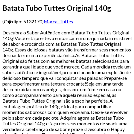
Batata Tubo Tuttes Original 140g
(C�digo:
5132170
)
Marca:
Tuttes
Descubra o Sabor Autêntico com Batata Tubo Tuttes Original
140g!Você está prestes a embarcar em uma jornada irresistí vel
de sabor e crocância com as Batatas Tubo Tuttes Original
140g. Essas deliciosas batatas vão transformar seus momentos
de snack e m uma experiência única.As Batatas Tubo Tuttes
Original são feitas com as melhores batatas selecionadas para
garantir a qual idade que você merece. Cada mordida revela um
sabor autêntico e inigualável, proporcionando uma explosão de
delicioso tempero que va i conquistar seu paladar. Prepare-se
para experimentar uma textura crocante!Seja em uma tarde
descontraída com os amigos, du rante um filme em casa ou
como acompanhamento para aquela reunião especial, as
Batatas Tubo Tuttes Original são a escolha perfeita. A
embalagem prática de 140g é ideal para compartilhar
momentos saborosos com quem você ama. Deixe-se envolver
pelo sabor em cada pac ote. Adquira agora as Batatas Tubo
Tuttes Original 140g e faça dos seus momentos de snack uma
verdadeira celebração de sabor e praze r.Descubra o Happy