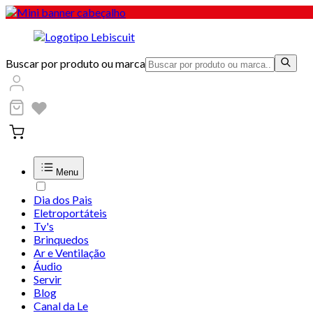
Buscar por produto ou marca
Menu
Dia dos Pais
Eletroportáteis
Tv's
Brinquedos
Ar e Ventilação
Áudio
Servir
Blog
Canal da Le