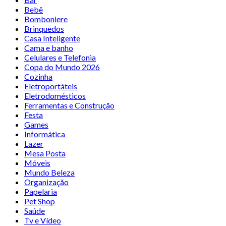
Bebê
Bomboniere
Brinquedos
Casa Inteligente
Cama e banho
Celulares e Telefonia
Copa do Mundo 2026
Cozinha
Eletroportáteis
Eletrodomésticos
Ferramentas e Construção
Festa
Games
Informática
Lazer
Mesa Posta
Móveis
Mundo Beleza
Organização
Papelaria
Pet Shop
Saúde
Tv e Vídeo