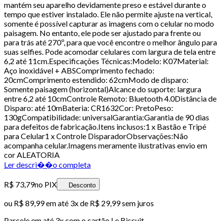
mantém seu aparelho devidamente preso e estável durante o
tempo que estiver instalado. Ele não permite ajuste na vertical,
somente é possível capturar as imagens com o celular no modo
paisagem. No entanto, ele pode ser ajustado para frente ou
para trás até 270º, para que você encontre o melhor ângulo para
suas selfies. Pode acomodar celulares com largura de tela entre
6,2 até 11cm.Especificações Técnicas:Modelo: K07Material:
Aço inoxidável + ABSComprimento fechado:
20cmComprimento estendido: 62cmModo de disparo:
Somente paisagem (horizontal)Alcance do suporte: largura
entre 6,2 até 10cmControle Remoto: Bluetooth 4.0Distância de
Disparo: até 10mBateria: CR1632Cor: PretoPeso:
130gCompatibilidade: universalGarantia:Garantia de 90 dias
para defeitos de fabricação.Itens inclusos:1 x Bastão e Tripé
para Celular1 x Controle DisparadorObservações:Não
acompanha celular.Imagens meramente ilustrativas envio em
cor ALEATORIA
Ler descri��o completa
R$ 73,79
no PIX
Desconto
ou
R$ 89,99
em até
3x de R$ 29,99 sem juros
Parcele em até
3
x com o cartão
Le Biscuit