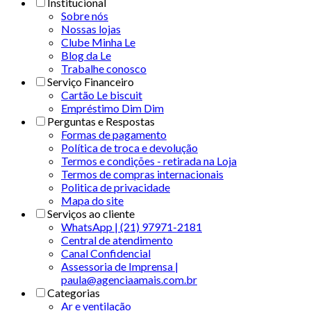
Institucional
Sobre nós
Nossas lojas
Clube Minha Le
Blog da Le
Trabalhe conosco
Serviço Financeiro
Cartão Le biscuit
Empréstimo Dim Dim
Perguntas e Respostas
Formas de pagamento
Política de troca e devolução
Termos e condições - retirada na Loja
Termos de compras internacionais
Politica de privacidade
Mapa do site
Serviços ao cliente
WhatsApp | (21) 97971-2181
Central de atendimento
Canal Confidencial
Assessoria de Imprensa |
paula@agenciaamais.com.br
Categorias
Ar e ventilação