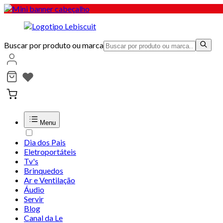
Buscar por produto ou marca
Menu
Dia dos Pais
Eletroportáteis
Tv's
Brinquedos
Ar e Ventilação
Áudio
Servir
Blog
Canal da Le