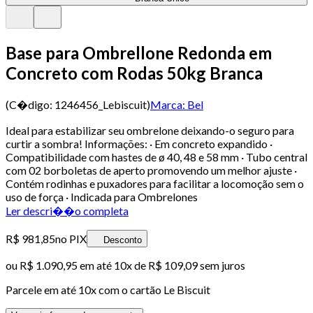
Base para Ombrellone Redonda em
Concreto com Rodas 50kg Branca
(C�digo:
1246456_Lebiscuit
)
Marca:
Bel
Ideal para estabilizar seu ombrelone deixando-o seguro para
curtir a sombra! Informações: · Em concreto expandido ·
Compatibilidade com hastes de ø 40, 48 e 58 mm · Tubo central
com 02 borboletas de aperto promovendo um melhor ajuste ·
Contém rodinhas e puxadores para facilitar a locomoção sem o
uso de força · Indicada para Ombrelones
Ler descri��o completa
R$ 981,85
no PIX
Desconto
ou
R$ 1.090,95
em até
10x de R$ 109,09 sem juros
Parcele em até
10
x com o cartão
Le Biscuit