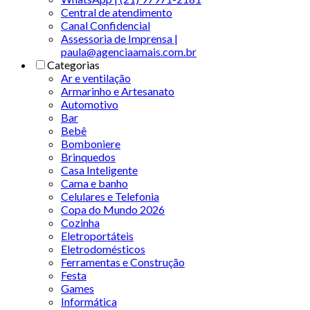
Central de atendimento
Canal Confidencial
Assessoria de Imprensa |
paula@agenciaamais.com.br
Categorias
Ar e ventilação
Armarinho e Artesanato
Automotivo
Bar
Bebê
Bomboniere
Brinquedos
Casa Inteligente
Cama e banho
Celulares e Telefonia
Copa do Mundo 2026
Cozinha
Eletroportáteis
Eletrodomésticos
Ferramentas e Construção
Festa
Games
Informática