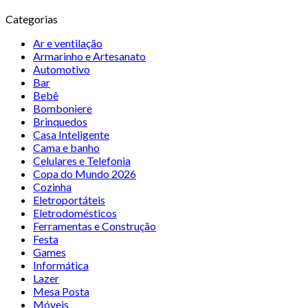
Categorias
Ar e ventilação
Armarinho e Artesanato
Automotivo
Bar
Bebê
Bomboniere
Brinquedos
Casa Inteligente
Cama e banho
Celulares e Telefonia
Copa do Mundo 2026
Cozinha
Eletroportáteis
Eletrodomésticos
Ferramentas e Construção
Festa
Games
Informática
Lazer
Mesa Posta
Móveis