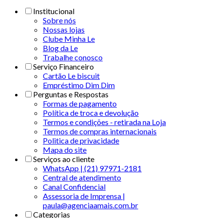
Institucional
Sobre nós
Nossas lojas
Clube Minha Le
Blog da Le
Trabalhe conosco
Serviço Financeiro
Cartão Le biscuit
Empréstimo Dim Dim
Perguntas e Respostas
Formas de pagamento
Política de troca e devolução
Termos e condições - retirada na Loja
Termos de compras internacionais
Politica de privacidade
Mapa do site
Serviços ao cliente
WhatsApp | (21) 97971-2181
Central de atendimento
Canal Confidencial
Assessoria de Imprensa |
paula@agenciaamais.com.br
Categorias