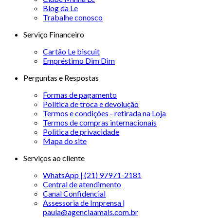
Blog da Le
Trabalhe conosco
Serviço Financeiro
Cartão Le biscuit
Empréstimo Dim Dim
Perguntas e Respostas
Formas de pagamento
Política de troca e devolução
Termos e condições - retirada na Loja
Termos de compras internacionais
Politica de privacidade
Mapa do site
Serviços ao cliente
WhatsApp | (21) 97971-2181
Central de atendimento
Canal Confidencial
Assessoria de Imprensa |
paula@agenciaamais.com.br