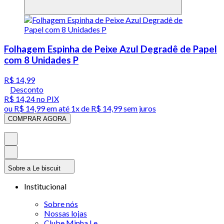
Folhagem Espinha de Peixe Azul Degradê de Papel
com 8 Unidades P
R$ 14,99
Desconto
R$ 14,24
no PIX
ou
R$ 14,99
em até 1x de
R$ 14,99
sem juros
COMPRAR AGORA
Sobre a Le biscuit
Institucional
Sobre nós
Nossas lojas
Clube Minha Le