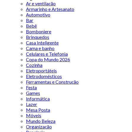
Ar e ventilação
Armarinho e Artesanato
Automotivo
Bar
Bebê
Bomboniere
Brinquedos
Casa Inteligente
Cama e banho
Celulares e Telefonia
Copa do Mundo 2026
Cozinha
Eletroportáteis
Eletrodomésticos
Ferramentas e Construção
Festa
Games
Informática
Lazer
Mesa Posta
Móveis
Mundo Beleza
Organização