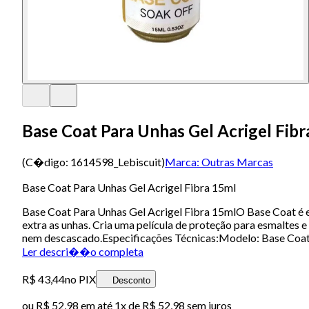
Base Coat Para Unhas Gel Acrigel Fibr
(C�digo:
1614598_Lebiscuit
)
Marca:
Outras Marcas
Base Coat Para Unhas Gel Acrigel Fibra 15ml
Base Coat Para Unhas Gel Acrigel Fibra 15mlO Base Coat é ess
extra as unhas. Cria uma película de proteção para esmalte
nem descascado.Especificações Técnicas:Modelo: Base Coa
Ler descri��o completa
R$ 43,44
no PIX
Desconto
ou
R$ 52,98
em até 1x de
R$ 52,98
sem juros