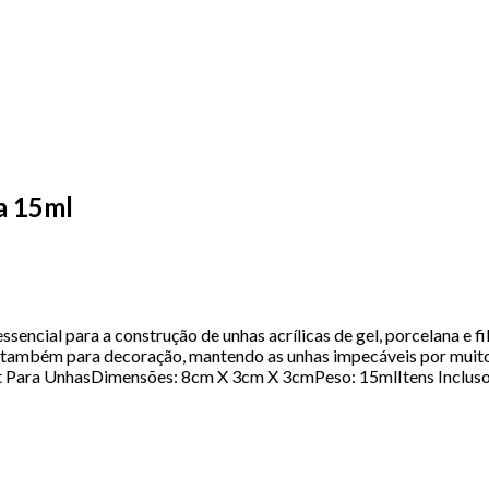
a 15ml
encial para a construção de unhas acrílicas de gel, porcelana e f
s e também para decoração, mantendo as unhas impecáveis por muit
t Para UnhasDimensões: 8cm X 3cm X 3cmPeso: 15mlItens Inclus