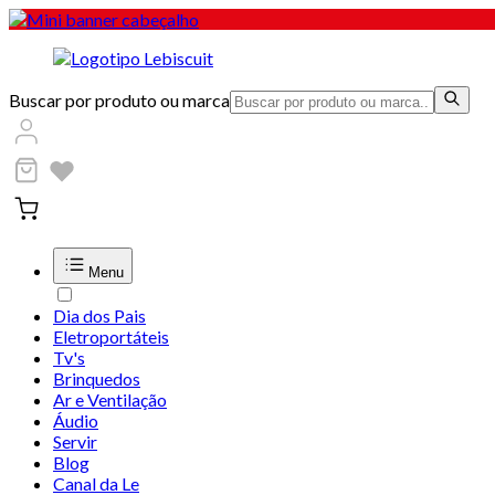
Buscar por produto ou marca
Menu
Dia dos Pais
Eletroportáteis
Tv's
Brinquedos
Ar e Ventilação
Áudio
Servir
Blog
Canal da Le