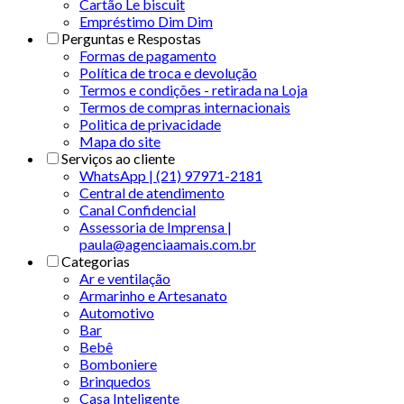
Cartão Le biscuit
Empréstimo Dim Dim
Perguntas e Respostas
Formas de pagamento
Política de troca e devolução
Termos e condições - retirada na Loja
Termos de compras internacionais
Politica de privacidade
Mapa do site
Serviços ao cliente
WhatsApp | (21) 97971-2181
Central de atendimento
Canal Confidencial
Assessoria de Imprensa |
paula@agenciaamais.com.br
Categorias
Ar e ventilação
Armarinho e Artesanato
Automotivo
Bar
Bebê
Bomboniere
Brinquedos
Casa Inteligente