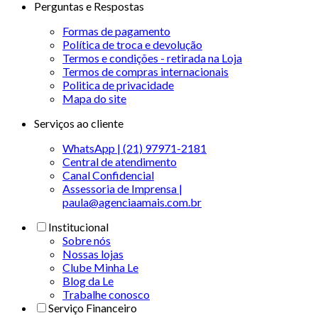
Perguntas e Respostas
Formas de pagamento
Política de troca e devolução
Termos e condições - retirada na Loja
Termos de compras internacionais
Politica de privacidade
Mapa do site
Serviços ao cliente
WhatsApp | (21) 97971-2181
Central de atendimento
Canal Confidencial
Assessoria de Imprensa |
paula@agenciaamais.com.br
Institucional
Sobre nós
Nossas lojas
Clube Minha Le
Blog da Le
Trabalhe conosco
Serviço Financeiro