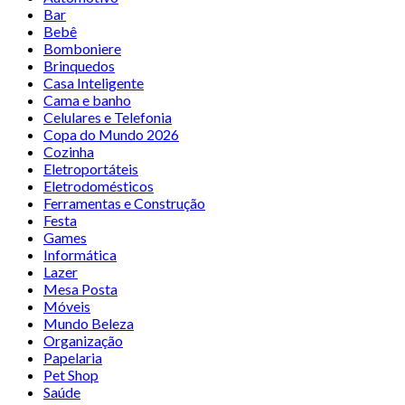
Bar
Bebê
Bomboniere
Brinquedos
Casa Inteligente
Cama e banho
Celulares e Telefonia
Copa do Mundo 2026
Cozinha
Eletroportáteis
Eletrodomésticos
Ferramentas e Construção
Festa
Games
Informática
Lazer
Mesa Posta
Móveis
Mundo Beleza
Organização
Papelaria
Pet Shop
Saúde