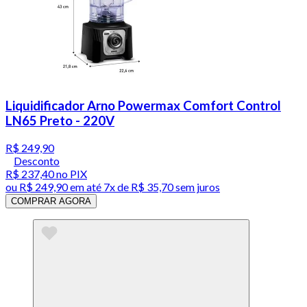
Liquidificador Arno Powermax Comfort Control
LN65 Preto - 220V
R$ 249,90
Desconto
R$ 237,40
no PIX
ou
R$ 249,90
em até
7x de R$ 35,70 sem juros
COMPRAR AGORA