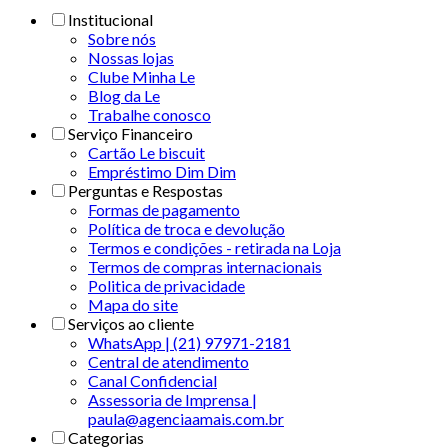
Institucional
Sobre nós
Nossas lojas
Clube Minha Le
Blog da Le
Trabalhe conosco
Serviço Financeiro
Cartão Le biscuit
Empréstimo Dim Dim
Perguntas e Respostas
Formas de pagamento
Política de troca e devolução
Termos e condições - retirada na Loja
Termos de compras internacionais
Politica de privacidade
Mapa do site
Serviços ao cliente
WhatsApp | (21) 97971-2181
Central de atendimento
Canal Confidencial
Assessoria de Imprensa |
paula@agenciaamais.com.br
Categorias