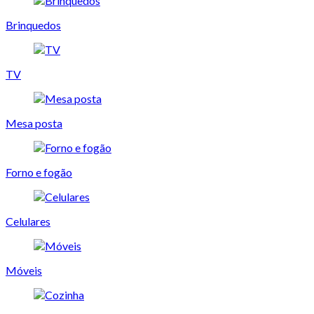
Brinquedos
TV
Mesa posta
Forno e fogão
Celulares
Móveis