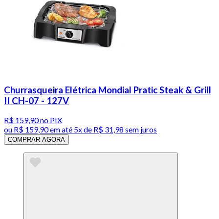
Churrasqueira Elétrica Mondial Pratic Steak & Grill
II CH-07 - 127V
R$ 159,90
no PIX
ou
R$ 159,90
em até
5x de R$ 31,98 sem juros
COMPRAR AGORA