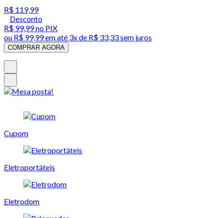
R$ 119,99
Desconto
R$ 99,99
no PIX
ou
R$ 99,99
em até
3x de R$ 33,33 sem juros
COMPRAR AGORA
Cupom
Eletroportáteis
Eletrodom