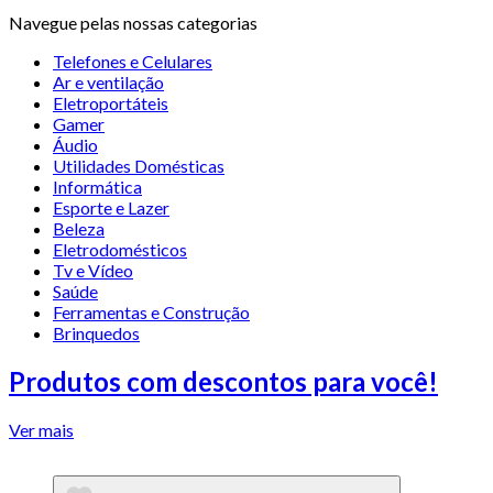
Navegue pelas nossas categorias
Telefones e Celulares
Ar e ventilação
Eletroportáteis
Gamer
Áudio
Utilidades Domésticas
Informática
Esporte e Lazer
Beleza
Eletrodomésticos
Tv e Vídeo
Saúde
Ferramentas e Construção
Brinquedos
Produtos com descontos para você!
Ver mais