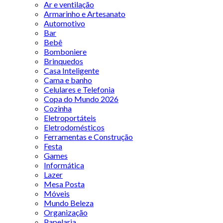
Ar e ventilação
Armarinho e Artesanato
Automotivo
Bar
Bebê
Bomboniere
Brinquedos
Casa Inteligente
Cama e banho
Celulares e Telefonia
Copa do Mundo 2026
Cozinha
Eletroportáteis
Eletrodomésticos
Ferramentas e Construção
Festa
Games
Informática
Lazer
Mesa Posta
Móveis
Mundo Beleza
Organização
Papelaria