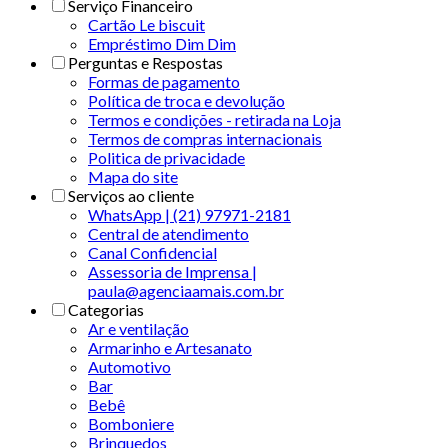
Serviço Financeiro
Cartão Le biscuit
Empréstimo Dim Dim
Perguntas e Respostas
Formas de pagamento
Política de troca e devolução
Termos e condições - retirada na Loja
Termos de compras internacionais
Politica de privacidade
Mapa do site
Serviços ao cliente
WhatsApp | (21) 97971-2181
Central de atendimento
Canal Confidencial
Assessoria de Imprensa |
paula@agenciaamais.com.br
Categorias
Ar e ventilação
Armarinho e Artesanato
Automotivo
Bar
Bebê
Bomboniere
Brinquedos