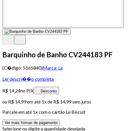
Barquinho de Banho CV244183 PF
(C�digo:
5165840
)
Marca:
Le
Ler descri��o completa
R$ 14,24
no PIX
Desconto
ou
R$ 14,99
em até 1x de
R$ 14,99
sem juros
Parcele em até
1
x com o cartão
Le Biscuit
Ver mais formas de pagamento
Selecione ou digite a quantidade desejada