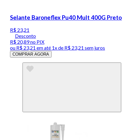
Selante Baroneflex Pu40 Mult 400G Preto
R$ 23,21
Desconto
R$ 20,89
no PIX
ou
R$ 23,21
em até 1x de
R$ 23,21
sem juros
COMPRAR AGORA