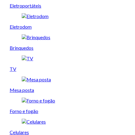
Eletroportáteis
Eletrodom
Brinquedos
TV
Mesa posta
Forno e fogão
Celulares