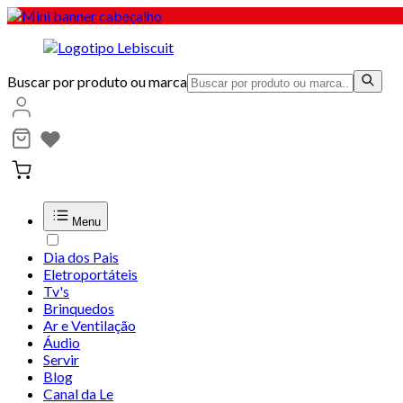
Buscar por produto ou marca
Menu
Dia dos Pais
Eletroportáteis
Tv's
Brinquedos
Ar e Ventilação
Áudio
Servir
Blog
Canal da Le