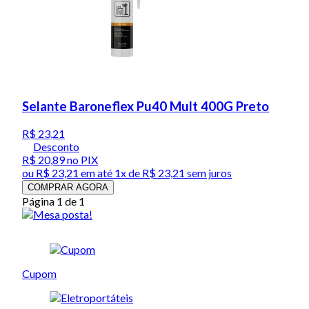
Selante Baroneflex Pu40 Mult 400G Preto
R$ 23,21
Desconto
R$ 20,89
no PIX
ou
R$ 23,21
em até 1x de
R$ 23,21
sem juros
COMPRAR AGORA
Página 1 de 1
Cupom