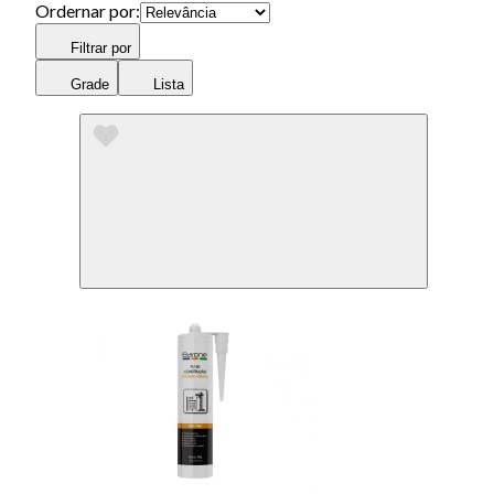
Ordernar por:
Filtrar por
Grade
Lista