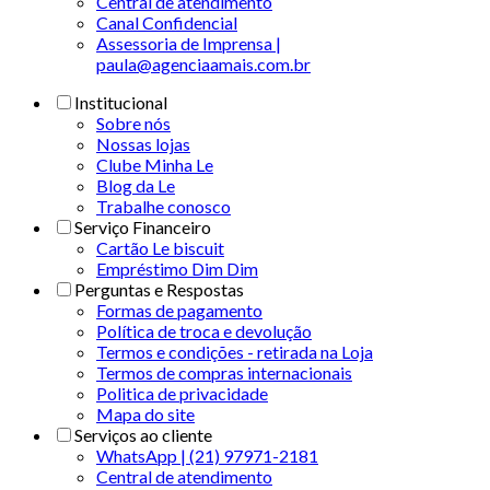
Central de atendimento
Canal Confidencial
Assessoria de Imprensa |
paula@agenciaamais.com.br
Institucional
Sobre nós
Nossas lojas
Clube Minha Le
Blog da Le
Trabalhe conosco
Serviço Financeiro
Cartão Le biscuit
Empréstimo Dim Dim
Perguntas e Respostas
Formas de pagamento
Política de troca e devolução
Termos e condições - retirada na Loja
Termos de compras internacionais
Politica de privacidade
Mapa do site
Serviços ao cliente
WhatsApp | (21) 97971-2181
Central de atendimento