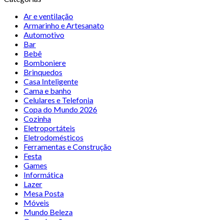
Ar e ventilação
Armarinho e Artesanato
Automotivo
Bar
Bebê
Bomboniere
Brinquedos
Casa Inteligente
Cama e banho
Celulares e Telefonia
Copa do Mundo 2026
Cozinha
Eletroportáteis
Eletrodomésticos
Ferramentas e Construção
Festa
Games
Informática
Lazer
Mesa Posta
Móveis
Mundo Beleza