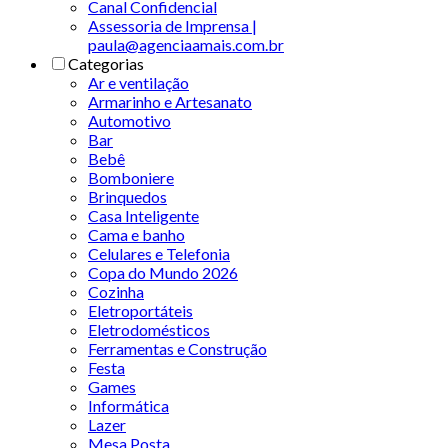
Canal Confidencial
Assessoria de Imprensa |
paula@agenciaamais.com.br
Categorias
Ar e ventilação
Armarinho e Artesanato
Automotivo
Bar
Bebê
Bomboniere
Brinquedos
Casa Inteligente
Cama e banho
Celulares e Telefonia
Copa do Mundo 2026
Cozinha
Eletroportáteis
Eletrodomésticos
Ferramentas e Construção
Festa
Games
Informática
Lazer
Mesa Posta