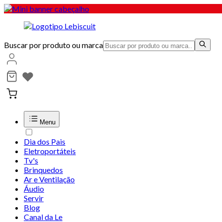
Buscar por produto ou marca
Menu
Dia dos Pais
Eletroportáteis
Tv's
Brinquedos
Ar e Ventilação
Áudio
Servir
Blog
Canal da Le