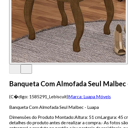
Banqueta Com Almofada Seul Malbec 
(C�digo:
1585291_Lebiscuit
)
Marca:
Luapa Móveis
Banqueta Com Almofada Seul Malbec - Luapa
Dimensões do Produto Montado:Altura: 51 cmLargura: 45 cm
detalhes do produto antes de realizar a compra.- As fotos 
entregará o produto no portão e/ou portaria da residência, o