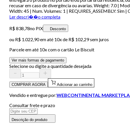
recusar em caso de divergência ou avarias. Weight: 7.0 | Mo
Width: 45 | Num. Volumes: 1 | REQUIRES_ASSEMBLY: Sim |
Ler descri��o completa
R$ 838,78
no PIX
Desconto
ou
R$ 1.022,90
em até
10x de R$ 102,29 sem juros
Parcele em até
10
x com o cartão
Le Biscuit
Ver mais formas de pagamento
Selecione ou digite a quantidade desejada
COMPRAR AGORA
Adicionar ao carrinho
Vendido e entregue por:
WEBCONTINENTAL MARKETPLA
Consultar frete e prazo
Descrição do produto