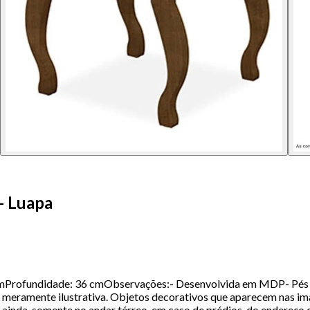
- Luapa
Profundidade: 36 cmObservações:- Desenvolvida em MDP- Pés to
são meramente ilustrativa. Objetos decorativos que aparecem nas
u ainda, somente no andar térreo, em caso de prédios, do endereço 