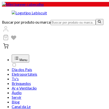
Buscar por produto ou marca
Menu
Dia dos Pais
Eletroportáteis
Tv's
Brinquedos
Ar e Ventilação
Áudio
Servir
Blog
Canal da Le