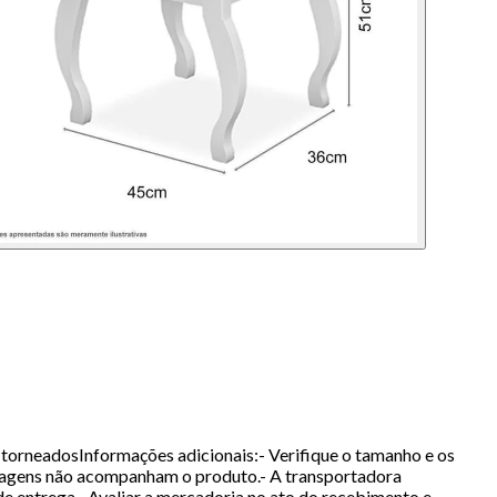
rneadosInformações adicionais:- Verifique o tamanho e os
 imagens não acompanham o produto.- A transportadora
de entrega.- Avaliar a mercadoria no ato do recebimento e