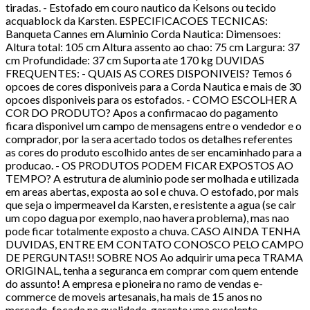
tiradas. - Estofado em couro nautico da Kelsons ou tecido
acquablock da Karsten. ESPECIFICACOES TECNICAS:
Banqueta Cannes em Aluminio Corda Nautica: Dimensoes:
Altura total: 105 cm Altura assento ao chao: 75 cm Largura: 37
cm Profundidade: 37 cm Suporta ate 170 kg DUVIDAS
FREQUENTES: - QUAIS AS CORES DISPONIVEIS? Temos 6
opcoes de cores disponiveis para a Corda Nautica e mais de 30
opcoes disponiveis para os estofados. - COMO ESCOLHER A
COR DO PRODUTO? Apos a confirmacao do pagamento
ficara disponivel um campo de mensagens entre o vendedor e o
comprador, por la sera acertado todos os detalhes referentes
as cores do produto escolhido antes de ser encaminhado para a
producao. - OS PRODUTOS PODEM FICAR EXPOSTOS AO
TEMPO? A estrutura de aluminio pode ser molhada e utilizada
em areas abertas, exposta ao sol e chuva. O estofado, por mais
que seja o impermeavel da Karsten, e resistente a agua (se cair
um copo dagua por exemplo, nao havera problema), mas nao
pode ficar totalmente exposto a chuva. CASO AINDA TENHA
DUVIDAS, ENTRE EM CONTATO CONOSCO PELO CAMPO
DE PERGUNTAS!! SOBRE NOS Ao adquirir uma peca TRAMA
ORIGINAL, tenha a seguranca em comprar com quem entende
do assunto! A empresa e pioneira no ramo de vendas e-
commerce de moveis artesanais, ha mais de 15 anos no
mercado, focada na qualidade, garante uma excelente