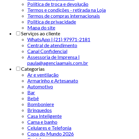
Política de troca e devolução
Termos e condições - retirada na Loja
Termos de compras internacionais
Politica de privacidade
Mapa do site
Serviços ao cliente
WhatsApp | (21) 97971-2181
Central de atendimento
Canal Confidencial
Assessoria de Imprensa |
paula@agenciaamais.com.br
Categorias
Ar e ventilação
Armarinho e Artesanato
Automotivo
Bar
Bebê
Bomboniere
Brinquedos
Casa Inteligente
Cama e banho
Celulares e Telefonia
Copa do Mundo 2026