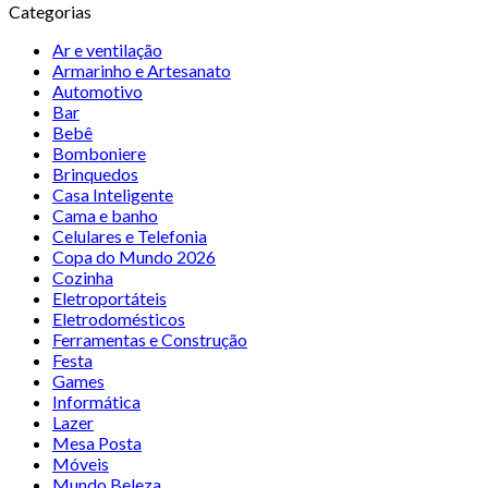
Categorias
Ar e ventilação
Armarinho e Artesanato
Automotivo
Bar
Bebê
Bomboniere
Brinquedos
Casa Inteligente
Cama e banho
Celulares e Telefonia
Copa do Mundo 2026
Cozinha
Eletroportáteis
Eletrodomésticos
Ferramentas e Construção
Festa
Games
Informática
Lazer
Mesa Posta
Móveis
Mundo Beleza