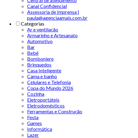
Central de atendimento
Canal Confidencial
Assessoria de Imprensa |
paula@agenciaamais.com.br
Categorias
Ar e ventilação
Armarinho e Artesanato
Automotivo
Bar
Bebê
Bomboniere
Brinquedos
Casa Inteligente
Cama e banho
Celulares e Telefonia
Copa do Mundo 2026
Cozinha
Eletroportáteis
Eletrodomésticos
Ferramentas e Construção
Festa
Games
Informática
Lazer