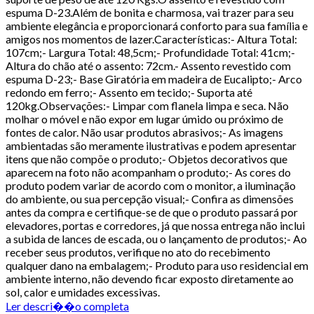
espuma D-23.Além de bonita e charmosa, vai trazer para seu
ambiente elegância e proporcionará conforto para sua família e
amigos nos momentos de lazer.Características:- Altura Total:
107cm;- Largura Total: 48,5cm;- Profundidade Total: 41cm;-
Altura do chão até o assento: 72cm.- Assento revestido com
espuma D-23;- Base Giratória em madeira de Eucalipto;- Arco
redondo em ferro;- Assento em tecido;- Suporta até
120kg.Observações:- Limpar com flanela limpa e seca. Não
molhar o móvel e não expor em lugar úmido ou próximo de
fontes de calor. Não usar produtos abrasivos;- As imagens
ambientadas são meramente ilustrativas e podem apresentar
itens que não compõe o produto;- Objetos decorativos que
aparecem na foto não acompanham o produto;- As cores do
produto podem variar de acordo com o monitor, a iluminação
do ambiente, ou sua percepção visual;- Confira as dimensões
antes da compra e certifique-se de que o produto passará por
elevadores, portas e corredores, já que nossa entrega não inclui
a subida de lances de escada, ou o lançamento de produtos;- Ao
receber seus produtos, verifique no ato do recebimento
qualquer dano na embalagem;- Produto para uso residencial em
ambiente interno, não devendo ficar exposto diretamente ao
sol, calor e umidades excessivas.
Ler descri��o completa