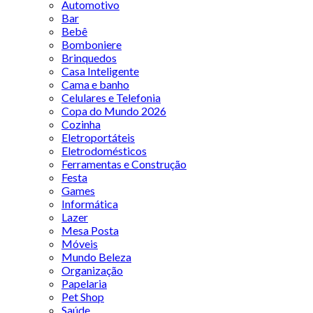
Automotivo
Bar
Bebê
Bomboniere
Brinquedos
Casa Inteligente
Cama e banho
Celulares e Telefonia
Copa do Mundo 2026
Cozinha
Eletroportáteis
Eletrodomésticos
Ferramentas e Construção
Festa
Games
Informática
Lazer
Mesa Posta
Móveis
Mundo Beleza
Organização
Papelaria
Pet Shop
Saúde