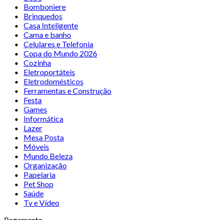
Bomboniere
Brinquedos
Casa Inteligente
Cama e banho
Celulares e Telefonia
Copa do Mundo 2026
Cozinha
Eletroportáteis
Eletrodomésticos
Ferramentas e Construção
Festa
Games
Informática
Lazer
Mesa Posta
Móveis
Mundo Beleza
Organização
Papelaria
Pet Shop
Saúde
Tv e Vídeo
Pagamento