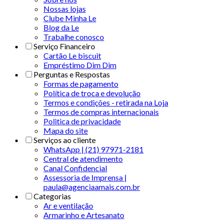
Nossas lojas
Clube Minha Le
Blog da Le
Trabalhe conosco
Serviço Financeiro
Cartão Le biscuit
Empréstimo Dim Dim
Perguntas e Respostas
Formas de pagamento
Política de troca e devolução
Termos e condições - retirada na Loja
Termos de compras internacionais
Politica de privacidade
Mapa do site
Serviços ao cliente
WhatsApp | (21) 97971-2181
Central de atendimento
Canal Confidencial
Assessoria de Imprensa |
paula@agenciaamais.com.br
Categorias
Ar e ventilação
Armarinho e Artesanato