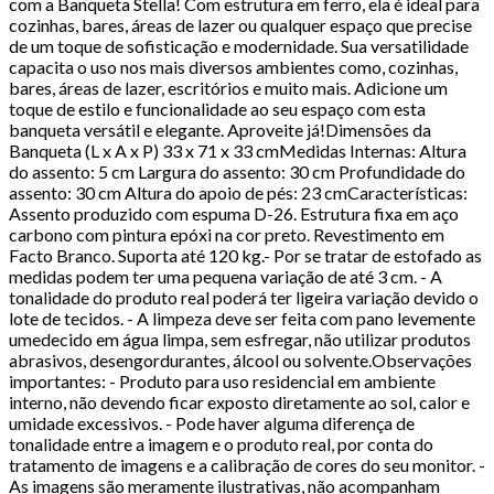
com a Banqueta Stella! Com estrutura em ferro, ela é ideal para
cozinhas, bares, áreas de lazer ou qualquer espaço que precise
de um toque de sofisticação e modernidade. Sua versatilidade
capacita o uso nos mais diversos ambientes como, cozinhas,
bares, áreas de lazer, escritórios e muito mais. Adicione um
toque de estilo e funcionalidade ao seu espaço com esta
banqueta versátil e elegante. Aproveite já!Dimensões da
Banqueta (L x A x P) 33 x 71 x 33 cmMedidas Internas: Altura
do assento: 5 cm Largura do assento: 30 cm Profundidade do
assento: 30 cm Altura do apoio de pés: 23 cmCaracterísticas:
Assento produzido com espuma D-26. Estrutura fixa em aço
carbono com pintura epóxi na cor preto. Revestimento em
Facto Branco. Suporta até 120 kg.- Por se tratar de estofado as
medidas podem ter uma pequena variação de até 3 cm. - A
tonalidade do produto real poderá ter ligeira variação devido o
lote de tecidos. - A limpeza deve ser feita com pano levemente
umedecido em água limpa, sem esfregar, não utilizar produtos
abrasivos, desengordurantes, álcool ou solvente.Observações
importantes: - Produto para uso residencial em ambiente
interno, não devendo ficar exposto diretamente ao sol, calor e
umidade excessivos. - Pode haver alguma diferença de
tonalidade entre a imagem e o produto real, por conta do
tratamento de imagens e a calibração de cores do seu monitor. -
As imagens são meramente ilustrativas, não acompanham