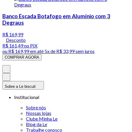
Banco Escada Botafogo em Alumínio com 3
Degraus
R$ 169,99
Desconto
R$ 161,49
no PIX
ou
R$ 169,99
em até
5x de R$ 33,99 sem juros
COMPRAR AGORA
Sobre a Le biscuit
Institucional
Sobre nós
Nossas lojas
Clube Minha Le
Blog da Le
Trabalhe conosco