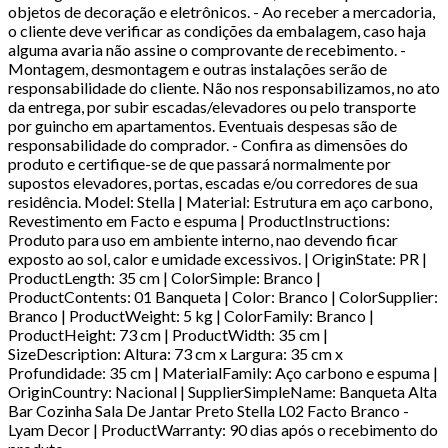
objetos de decoração e eletrônicos. - Ao receber a mercadoria,
o cliente deve verificar as condições da embalagem, caso haja
alguma avaria não assine o comprovante de recebimento. -
Montagem, desmontagem e outras instalações serão de
responsabilidade do cliente. Não nos responsabilizamos, no ato
da entrega, por subir escadas/elevadores ou pelo transporte
por guincho em apartamentos. Eventuais despesas são de
responsabilidade do comprador. - Confira as dimensões do
produto e certifique-se de que passará normalmente por
supostos elevadores, portas, escadas e/ou corredores de sua
residência. Model: Stella | Material: Estrutura em aço carbono,
Revestimento em Facto e espuma | ProductInstructions:
Produto para uso em ambiente interno, nao devendo ficar
exposto ao sol, calor e umidade excessivos. | OriginState: PR |
ProductLength: 35 cm | ColorSimple: Branco |
ProductContents: 01 Banqueta | Color: Branco | ColorSupplier:
Branco | ProductWeight: 5 kg | ColorFamily: Branco |
ProductHeight: 73 cm | ProductWidth: 35 cm |
SizeDescription: Altura: 73 cm x Largura: 35 cm x
Profundidade: 35 cm | MaterialFamily: Aço carbono e espuma |
OriginCountry: Nacional | SupplierSimpleName: Banqueta Alta
Bar Cozinha Sala De Jantar Preto Stella L02 Facto Branco -
Lyam Decor | ProductWarranty: 90 dias após o recebimento do