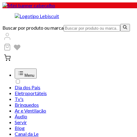
Buscar por produto ou marca
Menu
Dia dos Pais
Eletroportáteis
Tv's
Brinquedos
Ar e Ventilação
Áudio
Servir
Blog
Canal da Le