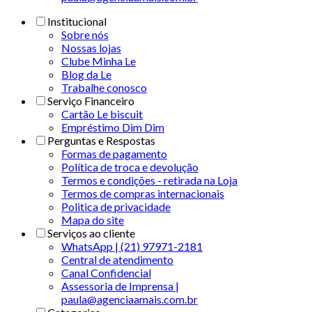
Institucional
Sobre nós
Nossas lojas
Clube Minha Le
Blog da Le
Trabalhe conosco
Serviço Financeiro
Cartão Le biscuit
Empréstimo Dim Dim
Perguntas e Respostas
Formas de pagamento
Política de troca e devolução
Termos e condições - retirada na Loja
Termos de compras internacionais
Politica de privacidade
Mapa do site
Serviços ao cliente
WhatsApp | (21) 97971-2181
Central de atendimento
Canal Confidencial
Assessoria de Imprensa |
paula@agenciaamais.com.br