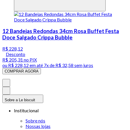
12 Bandejas Redondas 34cm Rosa Buffet Festa
Doce Salgado Crippa Bubble
R$ 228,12
Desconto
R$ 205,31
no PIX
ou
R$ 228,12
em até
7x de R$ 32,58 sem juros
COMPRAR AGORA
Sobre a Le biscuit
Institucional
Sobre nós
Nossas lojas