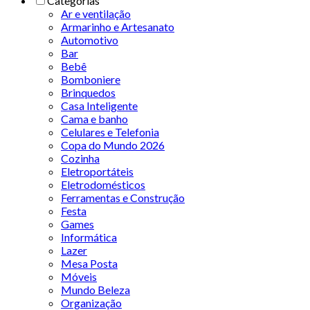
Categorias
Ar e ventilação
Armarinho e Artesanato
Automotivo
Bar
Bebê
Bomboniere
Brinquedos
Casa Inteligente
Cama e banho
Celulares e Telefonia
Copa do Mundo 2026
Cozinha
Eletroportáteis
Eletrodomésticos
Ferramentas e Construção
Festa
Games
Informática
Lazer
Mesa Posta
Móveis
Mundo Beleza
Organização