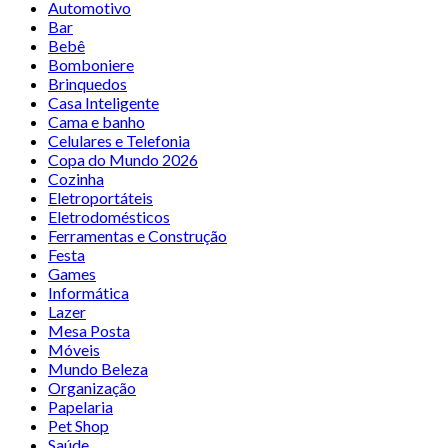
Automotivo
Bar
Bebê
Bomboniere
Brinquedos
Casa Inteligente
Cama e banho
Celulares e Telefonia
Copa do Mundo 2026
Cozinha
Eletroportáteis
Eletrodomésticos
Ferramentas e Construção
Festa
Games
Informática
Lazer
Mesa Posta
Móveis
Mundo Beleza
Organização
Papelaria
Pet Shop
Saúde