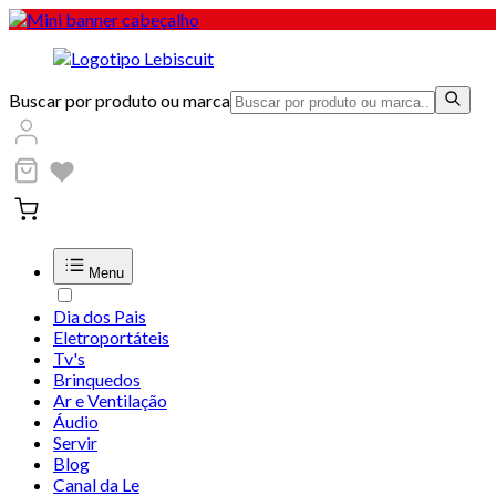
Buscar por produto ou marca
Menu
Dia dos Pais
Eletroportáteis
Tv's
Brinquedos
Ar e Ventilação
Áudio
Servir
Blog
Canal da Le