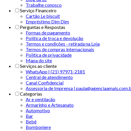
Trabalhe conosco
Serviço Financeiro
Cartão Le biscuit
Empréstimo Dim Dim
Perguntas e Respostas
Formas de pagamento
Política de troca e devolução
Termos e condições - retirada na Loja
Termos de compras internacionais
Politica de privacidade
Mapa do site
Serviços ao cliente
WhatsApp | (21) 97971-2181
Central de atendimento
Canal Confidencial
Assessoria de Imprensa | paula@agenciaamais.com.
Categorias
Ar e ventilação
Armarinho e Artesanato
Automotivo
Bar
Bebê
Bomboniere