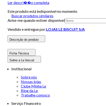
Ler descri��o completa
Este produto está indisponivel no momento
Buscar produtos similares
Avise-me quando estiver disponivel
Vendido e entregue por:
LOJAS LE BISCUIT S/A
Descrição do produto
Ficha Técnica
Sobre a Le biscuit
Institucional
Sobre nós
Nossas lojas
Clube Minha Le
Blog da Le
Trabalhe conosco
Serviço Financeiro