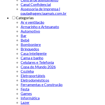
Canal Confidencial
Assessoria de Imprensa |
paula@agenciaamais.com.br
Categorias
Ar e ventilação
Armarinho e Artesanato
Automotivo
Bar
Bebê
Bomboniere
Brinquedos
Casa Inteligente
Cama e banho
Celulares e Telefonia
Copa do Mundo 2026
Cozinha
Eletroportáteis
Eletrodomésticos
Ferramentas e Construção
Festa
Games
Informática
Lazer