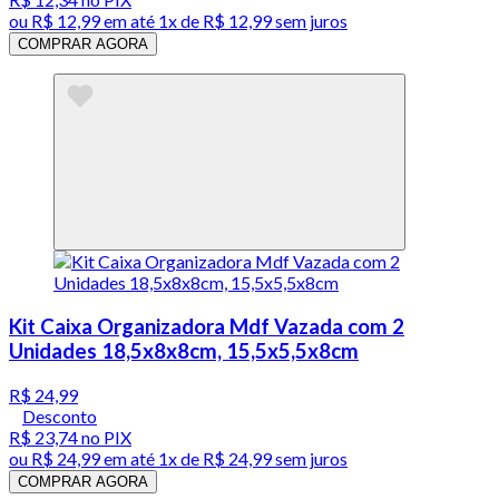
ou
R$ 12,99
em até 1x de
R$ 12,99
sem juros
COMPRAR AGORA
Kit Caixa Organizadora Mdf Vazada com 2
Unidades 18,5x8x8cm, 15,5x5,5x8cm
R$ 24,99
Desconto
R$ 23,74
no PIX
ou
R$ 24,99
em até 1x de
R$ 24,99
sem juros
COMPRAR AGORA