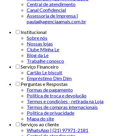
Central de atendimento
Canal Confidencial
Assessoria de Imprensa |
paula@agenciaamais.com.br
Institucional
Sobre nós
Nossas lojas
Clube Minha Le
Blog da Le
Trabalhe conosco
Serviço Financeiro
Cartão Le biscuit
Empréstimo Dim Dim
Perguntas e Respostas
Formas de pagamento
Política de troca e devolução
Termos e condições - retirada na Loja
Termos de compras internacionais
Politica de privacidade
Mapa do site
Serviços ao cliente
WhatsApp | (21) 97971-2181
Central de atendimento