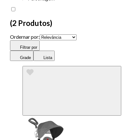
(
2 Produtos
)
Ordernar por:
Filtrar por
Grade
Lista