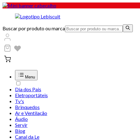
Buscar por produto ou marca
Menu
Dia dos Pais
Eletroportáteis
Tv's
Brinquedos
Ar e Ventilação
Áudio
Servir
Blog
Canal da Le