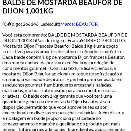
BALDE DE MOSTARDA BEAUFOR DE
DIJON 1,001KG
(C�digo:
266146_Lebiscuit
)
Marca:
BEAUFOR
Você está comprando: BALDE DE MOSTARDA BEAUFOR DE
DIJON 1,001KGPaís de origem: FrançaSOBRE O PRODUTO:
Mostarda Dijon Francesa Beaufor Balde 1Kg é uma opção
irresistível para os amantes de sabores refinados e autênticos.
Cada balde contém 1 kg de mostarda Dijon francesa Beaufor,
uma marca conhecida por sua excelência na produção de
condimentos gourmet. Com sua textura lisa e cremosa, a
mostarda Dijon Beaufor adiciona um toque de sofisticação a
uma ampla variedade de pratos. É perfeita para ser usada em
sanduíches gourmet, hambúrgueres artesanais, saladas,
marinadas, molhos e até mesmo para incrementar receitas
criativas. O balde com 1 kg garante que você terá uma
quantidade generosa de mostarda Dijon Beaufor à sua
disposição, permitindo que você aproveite seu sabor
excepcional em diversas preparações culinárias. Além disso, a
embalagem em balde proporciona praticidade no
armazenamento e mantém a qualidade do produto por mais
tempo. Informações adicionais Ingredientes: água, sementes