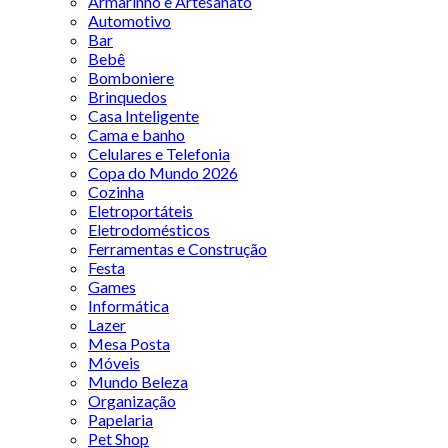
Armarinho e Artesanato
Automotivo
Bar
Bebê
Bomboniere
Brinquedos
Casa Inteligente
Cama e banho
Celulares e Telefonia
Copa do Mundo 2026
Cozinha
Eletroportáteis
Eletrodomésticos
Ferramentas e Construção
Festa
Games
Informática
Lazer
Mesa Posta
Móveis
Mundo Beleza
Organização
Papelaria
Pet Shop