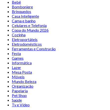
Bebê
Bomboniere
Brinquedos
Casa Inteligente
Cama e banho
Celulares e Telefonia
Copa do Mundo 2026
Cozinha
Eletroportáteis
Eletrodomésticos
Ferramentas e Construção
Festa
Games
Informática
Lazer
Mesa Posta
Móveis
Mundo Beleza
Organização
Papelaria
Pet Shop
Saúde
Tv e Vídeo