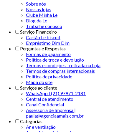
Sobre nós
Nossas lojas
Clube Minha Le
Blog da Le
Trabalhe conosco
Serviço Financeiro
Cartão Le biscuit
Empréstimo Dim Dim
Perguntas e Respostas
Formas de pagamento
Política de troca e devolução
Termos e condições - retirada na Loja
Termos de compras internacionais
Politica de privacidade
Mapa do site
Serviços ao cliente
WhatsApp | (21) 97971-2181
Central de atendimento
Canal Confidencial
Assessoria de Imprensa |
paula@agenciaamais.com.br
Categorias
Ar e ventilação