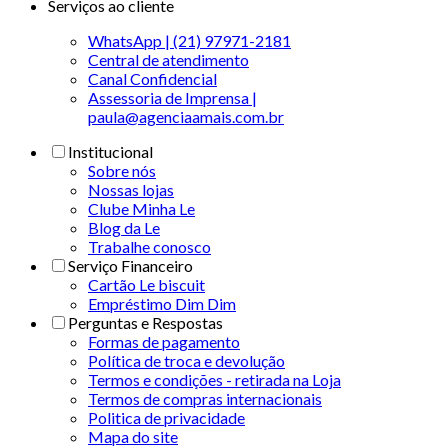
Serviços ao cliente
WhatsApp | (21) 97971-2181
Central de atendimento
Canal Confidencial
Assessoria de Imprensa |
paula@agenciaamais.com.br
Institucional
Sobre nós
Nossas lojas
Clube Minha Le
Blog da Le
Trabalhe conosco
Serviço Financeiro
Cartão Le biscuit
Empréstimo Dim Dim
Perguntas e Respostas
Formas de pagamento
Política de troca e devolução
Termos e condições - retirada na Loja
Termos de compras internacionais
Politica de privacidade
Mapa do site