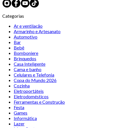
Categorias
Ar e ventilação
Armarinho e Artesanato
Automotivo
Bar
Bebê
Bomboniere
Brinquedos
Casa Inteligente
Cama e banho
Celulares e Telefonia
Copa do Mundo 2026
Cozinha
Eletroportáteis
Eletrodomésticos
Ferramentas e Construção
Festa
Games
Informática
Lazer