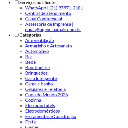
Serviços ao cliente
WhatsApp | (21) 97971-2181
Central de atendimento
Canal Confidencial
Assessoria de Imprensa |
paula@agenciaamais.com.br
Categorias
Ar e ventilação
Armarinho e Artesanato
Automotivo
Bar
Bebê
Bomboniere
Brinquedos
Casa Inteligente
Cama e banho
Celulares e Telefonia
Copa do Mundo 2026
Cozinha
Eletroportáteis
Eletrodomésticos
Ferramentas e Construção
Festa
Games