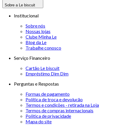
Sobre a Le biscuit
Institucional
Sobre nós
Nossas lojas
Clube Minha Le
Blog da Le
Trabalhe conosco
Serviço Financeiro
Cartão Le biscuit
Empréstimo Dim Dim
Perguntas e Respostas
Formas de pagamento
Política de troca e devolução
Termos e condições - retirada na Loja
Termos de compras internacionais
Politica de privacidade
Mapa do site