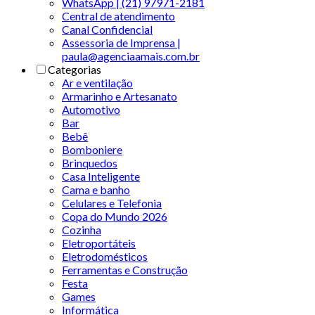
WhatsApp | (21) 97971-2181
Central de atendimento
Canal Confidencial
Assessoria de Imprensa |
paula@agenciaamais.com.br
Categorias
Ar e ventilação
Armarinho e Artesanato
Automotivo
Bar
Bebê
Bomboniere
Brinquedos
Casa Inteligente
Cama e banho
Celulares e Telefonia
Copa do Mundo 2026
Cozinha
Eletroportáteis
Eletrodomésticos
Ferramentas e Construção
Festa
Games
Informática