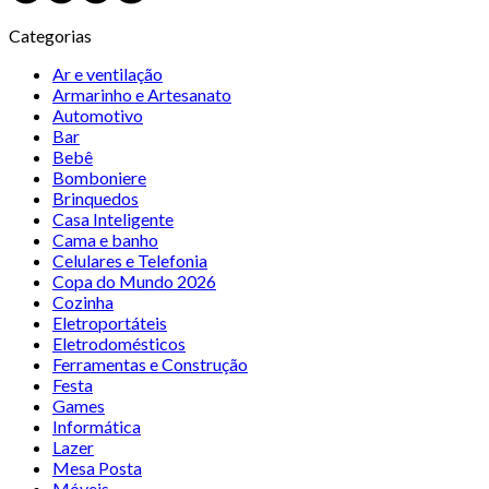
Categorias
Ar e ventilação
Armarinho e Artesanato
Automotivo
Bar
Bebê
Bomboniere
Brinquedos
Casa Inteligente
Cama e banho
Celulares e Telefonia
Copa do Mundo 2026
Cozinha
Eletroportáteis
Eletrodomésticos
Ferramentas e Construção
Festa
Games
Informática
Lazer
Mesa Posta
Móveis