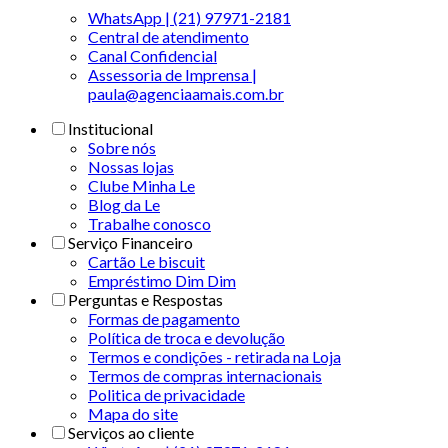
WhatsApp | (21) 97971-2181
Central de atendimento
Canal Confidencial
Assessoria de Imprensa |
paula@agenciaamais.com.br
Institucional
Sobre nós
Nossas lojas
Clube Minha Le
Blog da Le
Trabalhe conosco
Serviço Financeiro
Cartão Le biscuit
Empréstimo Dim Dim
Perguntas e Respostas
Formas de pagamento
Política de troca e devolução
Termos e condições - retirada na Loja
Termos de compras internacionais
Politica de privacidade
Mapa do site
Serviços ao cliente