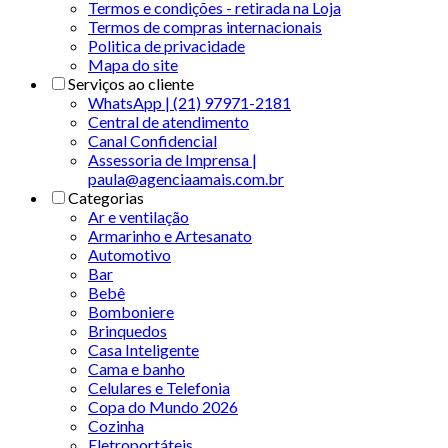
Termos e condições - retirada na Loja
Termos de compras internacionais
Politica de privacidade
Mapa do site
Serviços ao cliente
WhatsApp | (21) 97971-2181
Central de atendimento
Canal Confidencial
Assessoria de Imprensa |
paula@agenciaamais.com.br
Categorias
Ar e ventilação
Armarinho e Artesanato
Automotivo
Bar
Bebê
Bomboniere
Brinquedos
Casa Inteligente
Cama e banho
Celulares e Telefonia
Copa do Mundo 2026
Cozinha
Eletroportáteis