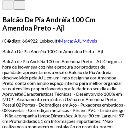
Balcão De Pia Andréia 100 Cm
Amendoa Preto - Ajl
(C�digo:
664922_Lebiscuit
)
Marca:
AJL Móveis
Balcão De Pia Andréia 100 Cm Amendoa Preto - Ajl
Balcão de Pia Andréia 100 cm Amendoa Preto – AJLChegou a
hora de inovar sua cozinha e procura por produtos de
qualidade, apresentamos a você o Balcão de Pia Andréia
desenvolvido pela AJL em um lindo design na cor Amendoa
Preto, conta com amplo espaço interno para melhor organizar
seus utensílios proporcionando praticidade no seu dia a dia.
Aproveite!Características Técnicas: - Desenvolvido 100% em
MDP - Acabamento em pintura U.V na cor Amendoa Preto -
Possui 02 Portas - Dobradiças em Aço - Puxadores embutidos -
03 Gavetas - Corrediças metálicas - Pés em PVC - Lindo design
- Não acompanha tampoDimensões: Altura: 80 cm Largura: 97
cm Profundidade: 51 cm Informações importantes: *Não
realizamos a montagem ou instalação do produto, porém,