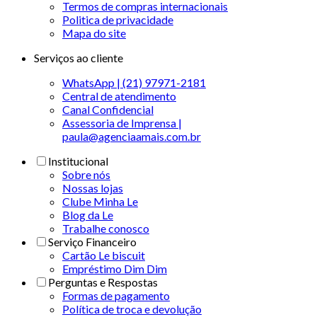
Termos de compras internacionais
Politica de privacidade
Mapa do site
Serviços ao cliente
WhatsApp | (21) 97971-2181
Central de atendimento
Canal Confidencial
Assessoria de Imprensa |
paula@agenciaamais.com.br
Institucional
Sobre nós
Nossas lojas
Clube Minha Le
Blog da Le
Trabalhe conosco
Serviço Financeiro
Cartão Le biscuit
Empréstimo Dim Dim
Perguntas e Respostas
Formas de pagamento
Política de troca e devolução