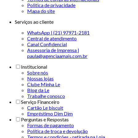
Politica de privacidade
Mapa do site
Serviços ao cliente
WhatsApp | (21) 97971-2181
Central de atendimento
Canal Confidencial
Assessoria de Imprensa |
paula@agenciaamais.com.br
Institucional
Sobre nós
Nossas lojas
Clube Minha Le
Blog da Le
Trabalhe conosco
Serviço Financeiro
Cartão Le biscuit
Empréstimo Dim Dim
Perguntas e Respostas
Formas de pagamento
Política de troca e devolução
Termos e condições - retirada na Loja