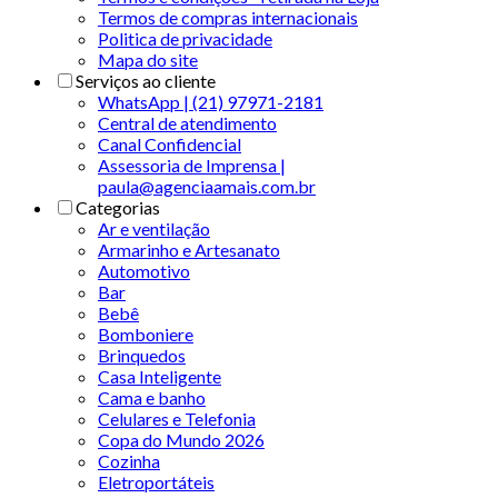
Termos de compras internacionais
Politica de privacidade
Mapa do site
Serviços ao cliente
WhatsApp | (21) 97971-2181
Central de atendimento
Canal Confidencial
Assessoria de Imprensa |
paula@agenciaamais.com.br
Categorias
Ar e ventilação
Armarinho e Artesanato
Automotivo
Bar
Bebê
Bomboniere
Brinquedos
Casa Inteligente
Cama e banho
Celulares e Telefonia
Copa do Mundo 2026
Cozinha
Eletroportáteis