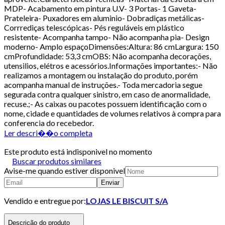
MDP- Acabamento em pintura U.V- 3 Portas- 1 Gaveta-
Prateleira- Puxadores em aluminio- Dobradiças metálicas-
Corrrediças telescópicas- Pés reguláveis em plástico
resistente- Acompanha tampo- Não acompanha pia- Design
moderno- Amplo espaçoDimensões:Altura: 86 cmLargura: 150
cmProfundidade: 53,3 cmOBS: Não acompanha decorações,
utensilios, elétros e acessórios.Informações importantes:- Não
realizamos a montagem ou instalação do produto, porém
acompanha manual de instruções.- Toda mercadoria segue
segurada contra qualquer sinistro, em caso de anormalidade,
recuse.;- As caixas ou pacotes possuem identificação com o
nome, cidade e quantidades de volumes relativos à compra para
conferencia do recebedor.
Ler descri��o completa
Este produto está indisponivel no momento
Buscar produtos similares
Avise-me quando estiver disponivel
Enviar
Vendido e entregue por:
LOJAS LE BISCUIT S/A
Descrição do produto