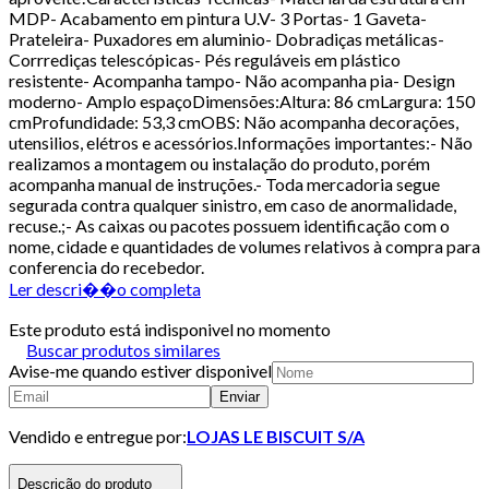
MDP- Acabamento em pintura U.V- 3 Portas- 1 Gaveta-
Prateleira- Puxadores em aluminio- Dobradiças metálicas-
Corrrediças telescópicas- Pés reguláveis em plástico
resistente- Acompanha tampo- Não acompanha pia- Design
moderno- Amplo espaçoDimensões:Altura: 86 cmLargura: 150
cmProfundidade: 53,3 cmOBS: Não acompanha decorações,
utensilios, elétros e acessórios.Informações importantes:- Não
realizamos a montagem ou instalação do produto, porém
acompanha manual de instruções.- Toda mercadoria segue
segurada contra qualquer sinistro, em caso de anormalidade,
recuse.;- As caixas ou pacotes possuem identificação com o
nome, cidade e quantidades de volumes relativos à compra para
conferencia do recebedor.
Ler descri��o completa
Este produto está indisponivel no momento
Buscar produtos similares
Avise-me quando estiver disponivel
Enviar
Vendido e entregue por:
LOJAS LE BISCUIT S/A
Descrição do produto