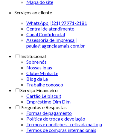
Mapa do site
Serviços ao cliente
WhatsApp | (21) 97971-2181
Central de atendimento
Canal Confidencial
Assessoria de Imprensa |
paula@agenciaamais.com.br
Institucional
Sobre nós
Nossas lojas
Clube Minha Le
Blog da Le
Trabalhe conosco
Serviço Financeiro
Cartão Le biscuit
Empréstimo Dim Dim
Perguntas e Respostas
Formas de pagamento
Política de troca e devolução
Termos e condições - retirada na Loja
Termos de compras internacionais