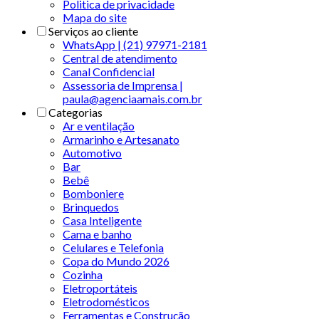
Politica de privacidade
Mapa do site
Serviços ao cliente
WhatsApp | (21) 97971-2181
Central de atendimento
Canal Confidencial
Assessoria de Imprensa |
paula@agenciaamais.com.br
Categorias
Ar e ventilação
Armarinho e Artesanato
Automotivo
Bar
Bebê
Bomboniere
Brinquedos
Casa Inteligente
Cama e banho
Celulares e Telefonia
Copa do Mundo 2026
Cozinha
Eletroportáteis
Eletrodomésticos
Ferramentas e Construção