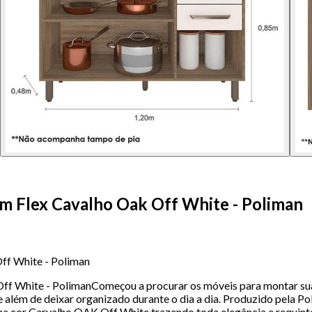
cm Flex Cavalho Oak Off White - Poliman
ff White - Poliman
ff White - PolimanComeçou a procurar os móveis para montar sua
 além de deixar organizado durante o dia a dia. Produzido pela Po
na cor Carvalho OAK Off White trazendo toda elegância e requint