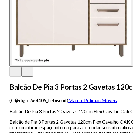
Balcão De Pia 3 Portas 2 Gavetas 120
(C�digo:
664405_Lebiscuit
)
Marca:
Poliman Móveis
Balcão De Pia 3 Portas 2 Gavetas 120cm Flex Cavalho Oak O
Balcão de Pia 3 Portas 2 Gavetas 120cm Flex Cavalho OAK O
com um ótimo espaço interno para acomodar seus utensílios e
prolongar a vida útil do móvel. Vem com um design moderno 