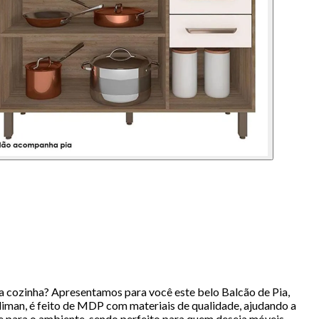
 cozinha? Apresentamos para você este belo Balcão de Pia,
liman, é feito de MDP com materiais de qualidade, ajudando a
e para o ambiente, sendo perfeito para quem deseja móveis