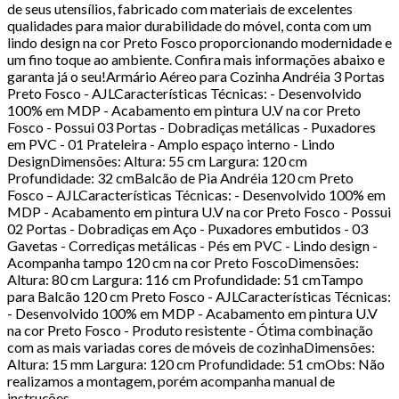
de seus utensílios, fabricado com materiais de excelentes
qualidades para maior durabilidade do móvel, conta com um
lindo design na cor Preto Fosco proporcionando modernidade e
um fino toque ao ambiente. Confira mais informações abaixo e
garanta já o seu!Armário Aéreo para Cozinha Andréia 3 Portas
Preto Fosco - AJLCaracterísticas Técnicas: - Desenvolvido
100% em MDP - Acabamento em pintura U.V na cor Preto
Fosco - Possui 03 Portas - Dobradiças metálicas - Puxadores
em PVC - 01 Prateleira - Amplo espaço interno - Lindo
DesignDimensões: Altura: 55 cm Largura: 120 cm
Profundidade: 32 cmBalcão de Pia Andréia 120 cm Preto
Fosco – AJLCaracterísticas Técnicas: - Desenvolvido 100% em
MDP - Acabamento em pintura U.V na cor Preto Fosco - Possui
02 Portas - Dobradiças em Aço - Puxadores embutidos - 03
Gavetas - Corrediças metálicas - Pés em PVC - Lindo design -
Acompanha tampo 120 cm na cor Preto FoscoDimensões:
Altura: 80 cm Largura: 116 cm Profundidade: 51 cmTampo
para Balcão 120 cm Preto Fosco - AJLCaracterísticas Técnicas:
- Desenvolvido 100% em MDP - Acabamento em pintura U.V
na cor Preto Fosco - Produto resistente - Ótima combinação
com as mais variadas cores de móveis de cozinhaDimensões:
Altura: 15 mm Largura: 120 cm Profundidade: 51 cmObs: Não
realizamos a montagem, porém acompanha manual de
instruções.