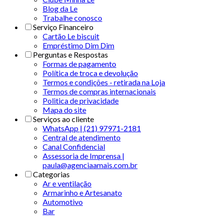
Blog da Le
Trabalhe conosco
Serviço Financeiro
Cartão Le biscuit
Empréstimo Dim Dim
Perguntas e Respostas
Formas de pagamento
Política de troca e devolução
Termos e condições - retirada na Loja
Termos de compras internacionais
Politica de privacidade
Mapa do site
Serviços ao cliente
WhatsApp | (21) 97971-2181
Central de atendimento
Canal Confidencial
Assessoria de Imprensa |
paula@agenciaamais.com.br
Categorias
Ar e ventilação
Armarinho e Artesanato
Automotivo
Bar