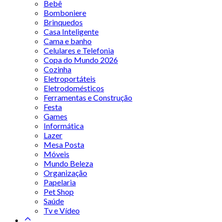
Bebê
Bomboniere
Brinquedos
Casa Inteligente
Cama e banho
Celulares e Telefonia
Copa do Mundo 2026
Cozinha
Eletroportáteis
Eletrodomésticos
Ferramentas e Construção
Festa
Games
Informática
Lazer
Mesa Posta
Móveis
Mundo Beleza
Organização
Papelaria
Pet Shop
Saúde
Tv e Vídeo