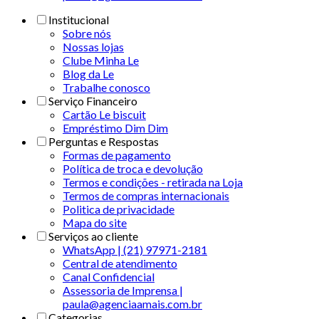
Institucional
Sobre nós
Nossas lojas
Clube Minha Le
Blog da Le
Trabalhe conosco
Serviço Financeiro
Cartão Le biscuit
Empréstimo Dim Dim
Perguntas e Respostas
Formas de pagamento
Política de troca e devolução
Termos e condições - retirada na Loja
Termos de compras internacionais
Politica de privacidade
Mapa do site
Serviços ao cliente
WhatsApp | (21) 97971-2181
Central de atendimento
Canal Confidencial
Assessoria de Imprensa |
paula@agenciaamais.com.br
Categorias